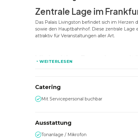
Zentrale Lage im Frankf
Das Palais Livingston befindet sich im Herzen 
sowie den Hauptbahnhof. Diese zentrale Lage 
attraktiv für Veranstaltungen aller Art.
Vielseitige Raumkapazitä
WEITERLESEN
Mit insgesamt fünf flexibel gestaltbaren Räumen 
Veranstaltungen. Der größte Raum, der Konfere
Vorträge oder Seminare. Für kleinere Meeting
Catering
Personen zur Verfügung.
Mit Servicepersonal buchbar
Perfekte Kulisse für vielf
Ausstattung
Das Palais Livingston ist die ideale Wahl für 
Events sowie Dinner-Veranstaltungen. Die Kom
Tonanlage / Mikrofon
einzigartiges Ambiente, das jedem Event eine 