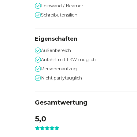
Leinwand / Beamer
Schreibutensilien
Historischer Charme tri
Erbaut im Jahr 1880, besticht das Palais Livi
Eigenschaften
verbindet es heute historischen Flair mit zeit
Bestuhlungsmöglichkeiten sorgen dafür, dass j
Außenbereich
Anfahrt mit LKW möglich
Personenaufzug
Nicht partytauglich
Gesamtwertung
5,0