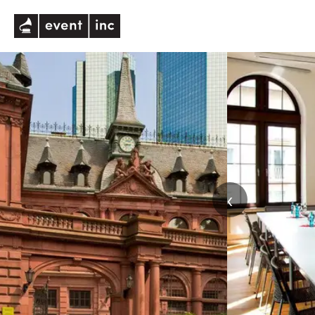
eventinc
‹