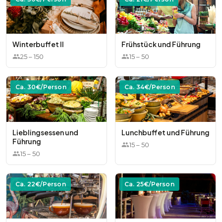
Winterbuffet II
Frühstück und Führung
25
–
150
15
–
50
Ca.
30
€/Person
Ca.
34
€/Person
Lieblingsessen und
Lunchbuffet und Führung
Führung
15
–
50
15
–
50
Ca.
22
€/Person
Ca.
25
€/Person