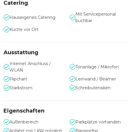
Catering
wurde am 01. Juni 1950 eröffnet und bietet auf seiner
weiträumigen Parklandschaft 1.400 Tieren ein Zuhause.
Mit Servicepersonal
Hauseigenes Catering
Besonders beliebt bei Familien, gibt es bei den
buchbar
Affenzwergen, über die seltenen weißen Löwen bis hin zu
Küche vor Ort
Zwergmangusten immer etwas zum Staunen und
Beobachten.
Ausstattung
Internet Anschluss /
Tonanlage / Mikrofon
WLAN
Flipchart
Leinwand / Beamer
Starkstrom
Schreibutensilien
Eigenschaften
Außenbereich
Parkplätze vorhanden
Anfahrt mit LKW möglich
Barrierefrei