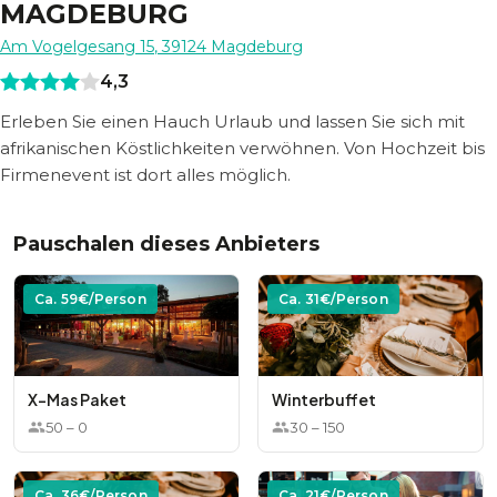
MAGDEBURG
Am Vogelgesang 15
,
39124
Magdeburg
4,3
Erleben Sie einen Hauch Urlaub und lassen Sie sich mit
afrikanischen Köstlichkeiten verwöhnen. Von Hochzeit bis
Firmenevent ist dort alles möglich.
Pauschalen dieses Anbieters
Ca.
59
€/Person
Ca.
31
€/Person
X-Mas Paket
Winterbuffet
50
–
0
30
–
150
Ca.
36
€/Person
Ca.
21
€/Person