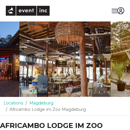
eventinc
‹
›
Locations
Magdeburg
Africambo Lodge im Zoo Magdeburg
AFRICAMBO LODGE IM ZOO