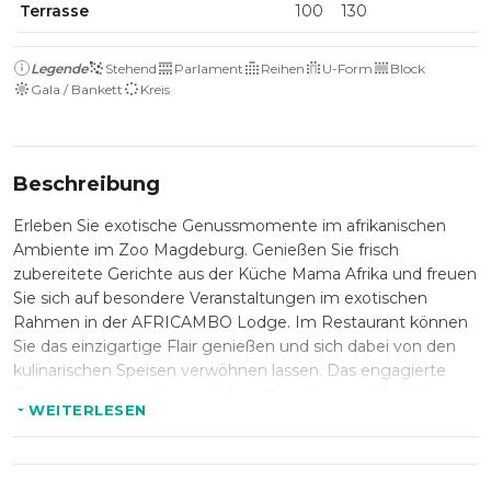
Terrasse
100
130
Legende
Stehend
Parlament
Reihen
U-Form
Block
Gala / Bankett
Kreis
Beschreibung
Erleben Sie exotische Genussmomente im afrikanischen
Ambiente im Zoo Magdeburg. Genießen Sie frisch
zubereitete Gerichte aus der Küche Mama Afrika und freuen
Sie sich auf besondere Veranstaltungen im exotischen
Rahmen in der AFRICAMBO Lodge. Im Restaurant können
Sie das einzigartige Flair genießen und sich dabei von den
kulinarischen Speisen verwöhnen lassen. Das engagierte
Team kümmert sich um all Ihre Wünsche und lässt dabei
WEITERLESEN
Ihre Träume wahr werden mit professionellen Arrangements
und einem zuvorkommenden Service.
Der ursprünglich „Magdeburger Tiergarten“ genannte Zoo