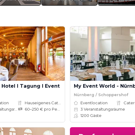
Hotel I Tagung I Event
My Event World - Nürn
Nürnberg / Schoppershof
ation
Hauseigenes Catering
Eventlocation
Cater
ungsräume
60–250 € pro Person
3
Veranstaltungsräume
1200
Gäste