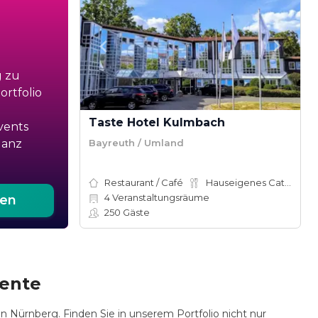
g zu
rtfolio
Taste Hotel Kulmbach
vents
Bayreuth / Umland
ganz
Restaurant / Café
Hauseigenes Catering
4
Veranstaltungsräume
ten
250
Gäste
iente
n Nürnberg. Finden Sie in unserem Portfolio nicht nur