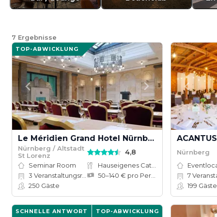
7
Ergebnisse
TOP-ABWICKLUNG
Le Méridien Grand Hotel Nürnberg
ACANTUS 
Nürnberg / Altstadt
4,8
Nürnberg
St Lorenz
Seminar Room
Hauseigenes Catering
Eventloc
3
Veranstaltungsräume
50–140 € pro Person
7
Veranstalt
250
Gäste
199
Gäste
SCHNELLE ANTWORT
TOP-ABWICKLUNG