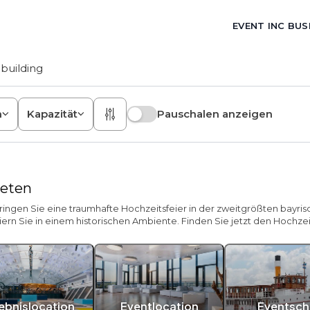
EVENT INC BUS
building
n
Kapazität
Pauschalen anzeigen
ieten
ingen Sie eine traumhafte Hochzeitsfeier in der zweitgrößten bayris
rn Sie in einem historischen Ambiente. Finden Sie jetzt den Hochzei
lebnislocation
Eventlocation
Eventschi