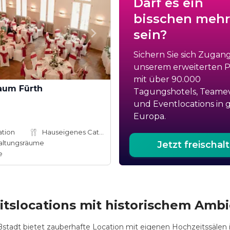
Darf es ein
bisschen mehr
sein?
Sichern Sie sich Zugan
unserem erweiterten Po
mit über 90.000
aum Fürth
Tagungshotels, Teame
und Eventlocations in 
Europa.
ation
Hauseigenes Catering
altungsräume
Jetzt freischal
e
itslocations mit historischem Amb
ßstadt bietet zauberhafte Location mit eigenen Hochzeitssälen i