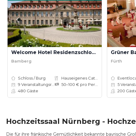
Welcome Hotel Residenzschloss Bamberg
Grüner B
Bamberg
Fürth
Schloss / Burg
Hauseigenes Catering
Eventloc
9
Veranstaltungsräume
50–100 € pro Person
5
Veranst
480
Gäste
200
Gäst
Hochzeitssaal Nürnberg - Hochze
Die für ihre fränkische Gemütlichkeit bekannte bayrische Gro