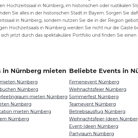
en Hochzeitssaal in Nürnberg, im historischen oder rustikalen 
nden Sie alles in der historischen Stadt in Bayern. Sorgen Sie 
saal in Nürnberg, sondern nutzen Sie die in der Region geboten
igen Hochzeitsaals in Nürnberg werden Sie nicht nur die Gäste b
ich jetzt durch das spektakuläre Portfolio und finden Sie eine
 in Nürnberg mieten
Beliebte Events in N
 mieten Nürnberg
Firmenevent Nürnberg
 buchen Nürnberg
Weihnachtsfeier Nürnberg
 Meetingraum mieten Nürnberg
Sommerfest Nürnberg
eten Nürnberg
Teamevent Nürnberg
ocation mieten Nürnberg
Betriebsausflug Nürnberg
iern Nürnberg
Weihnachtsfeier-Ideen Nürnbe
Event-Ideen Nürnberg
Partyraum Nürnberg