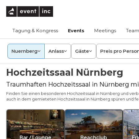
eventinc
Tagung & Kongress
Events
Meetings
Team
Nuernberg
Anlass
Gäste
Preis pro Perso
Hochzeitssaal Nürnberg
Traumhaften Hochzeitssaal in Nürnberg m
Finden Sie einen besonderen Hochzeitssaal in Nürnberg und verbr
auch in dem gemieteten Hochzeitssaal in Nürnberg spüren und feie
Bar / Lounge
Beachclub
Er