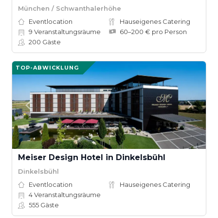
München / Schwanthalerhöhe
Eventlocation
Hauseigenes Catering
9
Veranstaltungsräume
60–200 € pro Person
200
Gäste
TOP-ABWICKLUNG
Meiser Design Hotel in Dinkelsbühl
Dinkelsbühl
Eventlocation
Hauseigenes Catering
4
Veranstaltungsräume
555
Gäste