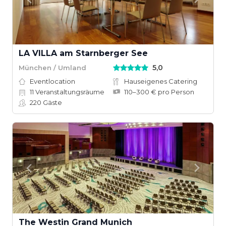
LA VILLA am Starnberger See
5,0
München / Umland
Eventlocation
Hauseigenes Catering
11
Veranstaltungsräume
110–300 € pro Person
220
Gäste
The Westin Grand Munich