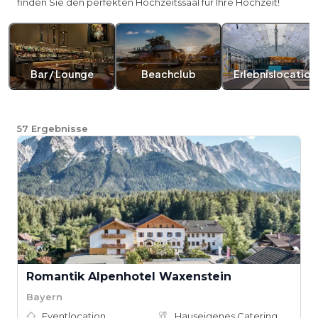
finden Sie den perfekten Hochzeitssaal für Ihre Hochzeit!
Bar / Lounge
Beachclub
Erlebnislocation
57
Ergebnisse
Romantik Alpenhotel Waxenstein
Bayern
Eventlocation
Hauseigenes Catering