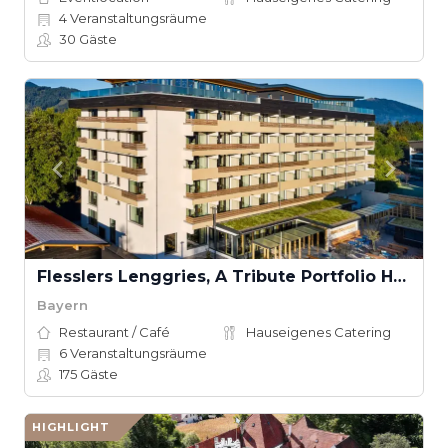
4
Veranstaltungsräume
30
Gäste
Flesslers Lenggries, A Tribute Portfolio Hotel
Bayern
Restaurant / Café
Hauseigenes Catering
6
Veranstaltungsräume
175
Gäste
HIGHLIGHT