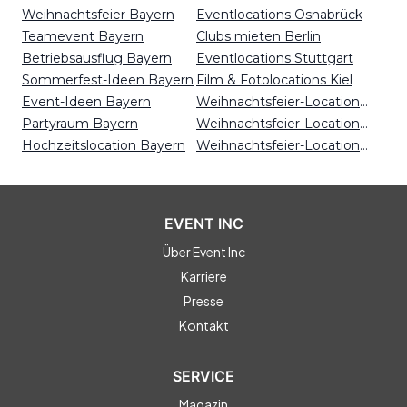
Weihnachtsfeier Bayern
Eventlocations Osnabrück
Teamevent Bayern
Clubs mieten Berlin
Betriebsausflug Bayern
Eventlocations Stuttgart
Sommerfest-Ideen Bayern
Film & Fotolocations Kiel
Event-Ideen Bayern
Weihnachtsfeier-Locations Leipzig
Partyraum Bayern
Weihnachtsfeier-Locations Bremen
Hochzeitslocation Bayern
Weihnachtsfeier-Locations Kiel
EVENT INC
Über Event Inc
Karriere
Presse
Kontakt
SERVICE
Magazin