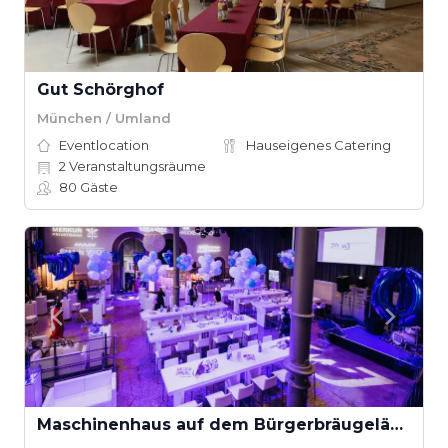
Gut Schörghof
München / Umland
Eventlocation
Hauseigenes Catering
2
Veranstaltungsräume
80
Gäste
Maschinenhaus auf dem Bürgerbräugelände in Würzburg