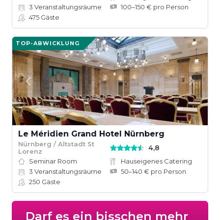
3
Veranstaltungsräume
100–150 € pro Person
475
Gäste
TOP-ABWICKLUNG
Le Méridien Grand Hotel Nürnberg
Nürnberg / Altstadt St
4,8
Lorenz
Seminar Room
Hauseigenes Catering
3
Veranstaltungsräume
50–140 € pro Person
250
Gäste
Darf es ein bisschen mehr