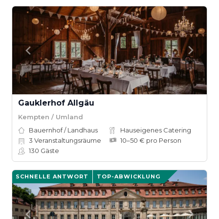
Gauklerhof Allgäu
Kempten / Umland
Bauernhof / Landhaus
Hauseigenes Catering
3
Veranstaltungsräume
10–50 € pro Person
130
Gäste
SCHNELLE ANTWORT
TOP-ABWICKLUNG