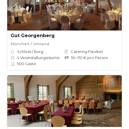
Gut Georgenberg
München / Umland
Schloss / Burg
Catering Flexibel
4
Veranstaltungsräume
50–110 € pro Person
500
Gäste