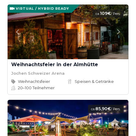
VIRTUAL / HYBRID READY
109€
ca.
/ Pers.
Weihnachtsfeier in der Almhütte
Jochen Schweizer Arena
Weihnachtsfeier
Speisen & Getränke
20–100
Teilnehmer
85,90€
ca.
/ Pers.