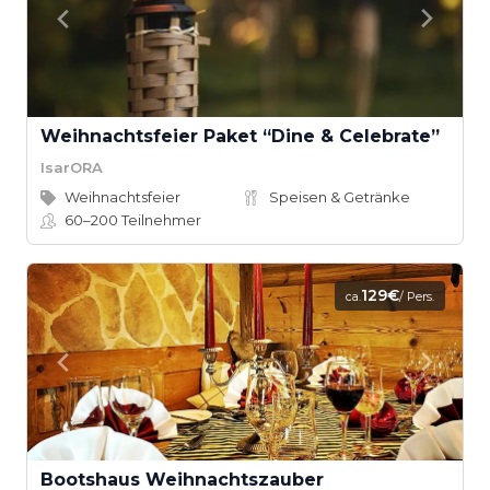
Weihnachtsfeier Paket “Dine & Celebrate”
IsarORA
Weihnachtsfeier
Speisen & Getränke
60–200
Teilnehmer
129€
ca.
/ Pers.
Bootshaus Weihnachtszauber