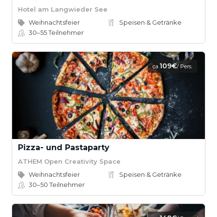
Hotel am Langwieder See
Weihnachtsfeier
Speisen & Getränke
30–55
Teilnehmer
109€
ca.
/ Pers.
Pizza- und Pastaparty
ATHEM Open Creativity Space
Weihnachtsfeier
Speisen & Getränke
30–50
Teilnehmer