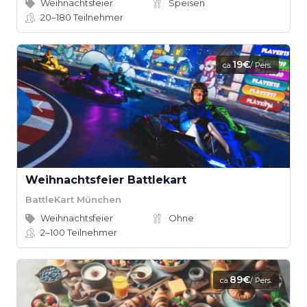
Weihnachtsfeier
Speisen
20–180
Teilnehmer
19€
ca.
/ Pers.
Weihnachtsfeier Battlekart
BattleKart München
Weihnachtsfeier
Ohne
2–100
Teilnehmer
89€
ca.
/ Pers.