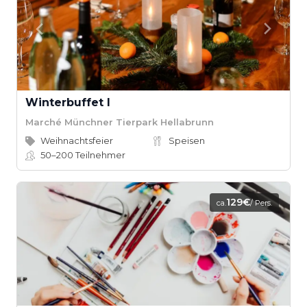
Winterbuffet I
Marché Münchner Tierpark Hellabrunn
Weihnachtsfeier
Speisen
50–200
Teilnehmer
129€
ca.
/ Pers.