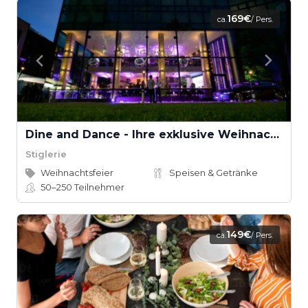
169€
ca.
/ Pers.
Dine and Dance - Ihre exklusive Weihnachtsfeier
Stiglerie
Weihnachtsfeier
Speisen & Getränke
50–250
Teilnehmer
149€
ca.
/ Pers.