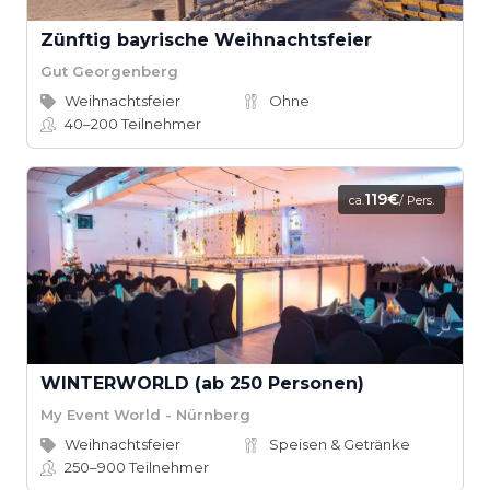
Zünftig bayrische Weihnachtsfeier
Gut Georgenberg
Weihnachtsfeier
Ohne
40–200
Teilnehmer
119€
ca.
/ Pers.
WINTERWORLD (ab 250 Personen)
My Event World - Nürnberg
Weihnachtsfeier
Speisen & Getränke
250–900
Teilnehmer