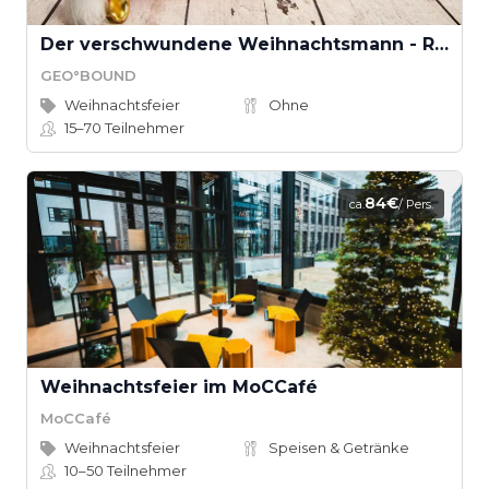
Der verschwundene Weihnachtsmann - Rettet Weihnachten! (Teamevent)
GEO°BOUND
Weihnachtsfeier
Ohne
15–70
Teilnehmer
84€
ca.
/ Pers.
Weihnachtsfeier im MoCCafé
MoCCafé
Weihnachtsfeier
Speisen & Getränke
10–50
Teilnehmer