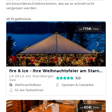
ein besonderes Erlebnis bieten, das sie so schnell nicht
vergessen werden.
45
Ergebnisse
175€
ca.
/ Pers.
fire & ice - Ihre Weihnachtsfeier am Starnberger See
LA VILLA am Starnberger
5,0
See
Weihnachtsfeier
Speisen & Getränke
10–144
Teilnehmer
60€
ca.
/ Pers.