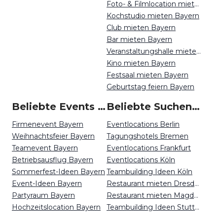
Foto- & Filmlocation mieten Bayern
Kochstudio mieten Bayern
Club mieten Bayern
Bar mieten Bayern
Veranstaltungshalle mieten Bayern
Kino mieten Bayern
Festsaal mieten Bayern
Geburtstag feiern Bayern
Beliebte Events in Bayern
Beliebte Suchen auf Event Inc
Firmenevent Bayern
Eventlocations Berlin
Weihnachtsfeier Bayern
Tagungshotels Bremen
Teamevent Bayern
Eventlocations Frankfurt
Betriebsausflug Bayern
Eventlocations Köln
Sommerfest-Ideen Bayern
Teambuilding Ideen Köln
Event-Ideen Bayern
Restaurant mieten Dresden
Partyraum Bayern
Restaurant mieten Magdeburg
Hochzeitslocation Bayern
Teambuilding Ideen Stuttgart