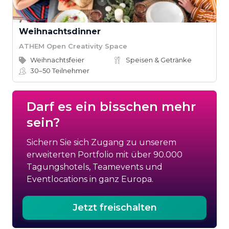
Weihnachtsdinner
ATHEM Open Creativity Space
Weihnachtsfeier
Speisen & Getränke
30–50
Teilnehmer
Darf es ein bisschen mehr
sein?
Sichern Sie sich Zugang zu unserem
erweiterten Portfolio mit über 90.000
Tagungshotels, Teamevents und
Eventlocations in ganz Europa.
Jetzt freischalten