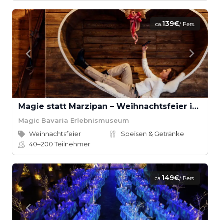
139€
ca.
/ Pers.
Magie statt Marzipan – Weihnachtsfeier im Magic Bavaria
Magic Bavaria Erlebnismuseum
Weihnachtsfeier
Speisen & Getränke
40–200
Teilnehmer
149€
ca.
/ Pers.