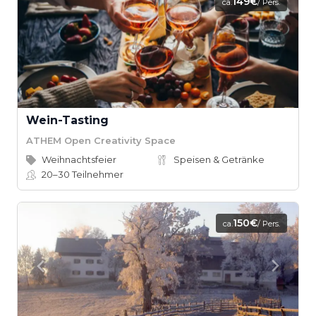
149€
ca.
/ Pers.
Wein-Tasting
ATHEM Open Creativity Space
Weihnachtsfeier
Speisen & Getränke
20–30
Teilnehmer
150€
ca.
/ Pers.