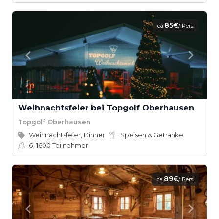
85€
ca.
/ Pers.
Weihnachtsfeier bei Topgolf Oberhausen
Topgolf Oberhausen
Weihnachtsfeier, Dinner
Speisen & Getränke
6–1600
Teilnehmer
89€
ca.
/ Pers.