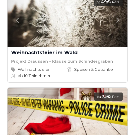
49€
ca.
/ Pers.
Weihnachtsfeier im Wald
Projekt Draussen - Klause zum Schindergraben
Weihnachtsfeier
Speisen & Getränke
ab 10
Teilnehmer
75€
ca.
/ Pers.