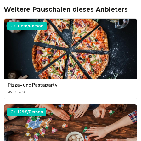
Weitere Pauschalen dieses Anbieters
Ca.
109
€/Person
Pizza- und Pastaparty
30
–
50
Ca.
129
€/Person