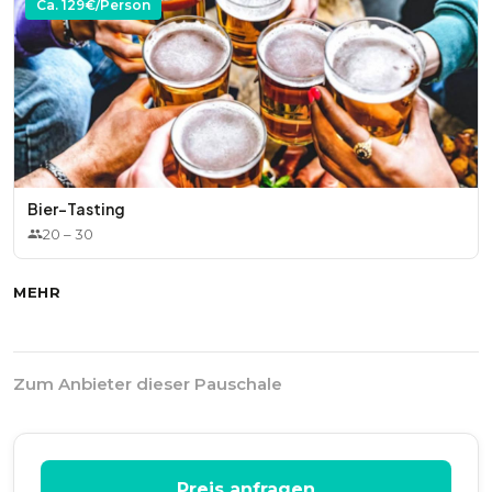
Ca.
129
€/Person
Bier-Tasting
20
–
30
MEHR
Zum Anbieter dieser Pauschale
Preis anfragen