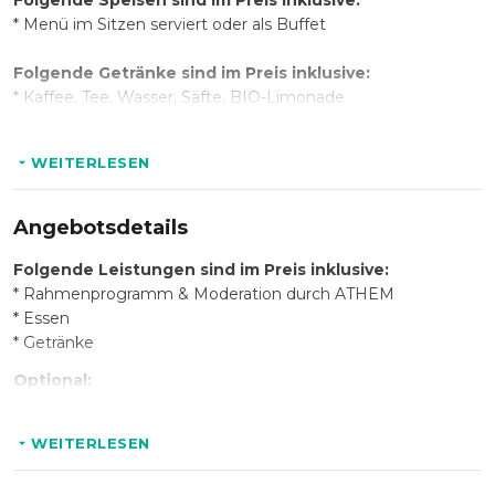
Folgende Speisen sind im Preis inklusive:
* Menü im Sitzen serviert oder als Buffet
Folgende Getränke sind im Preis inklusive:
* Kaffee, Tee, Wasser, Säfte, BIO-Limonade
WEITERLESEN
Angebotsdetails
Folgende Leistungen sind im Preis inklusive:
* Rahmenprogramm & Moderation durch ATHEM
* Essen
* Getränke
Optional:
* KeyNote und / oder Workshopelemente aus der
Transformation Academy
WEITERLESEN