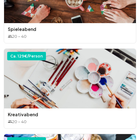
Spieleabend
20
–
40
Ca.
129
€/Person
Kreativabend
20
–
40