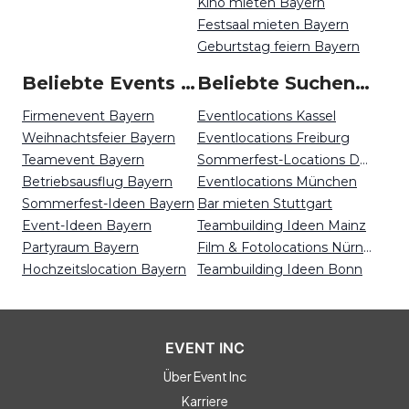
Kino mieten Bayern
Festsaal mieten Bayern
Geburtstag feiern Bayern
Beliebte Events in Bayern
Beliebte Suchen auf Event Inc
Firmenevent Bayern
Eventlocations Kassel
Weihnachtsfeier Bayern
Eventlocations Freiburg
Teamevent Bayern
Sommerfest-Locations Düsseldorf
Betriebsausflug Bayern
Eventlocations München
Sommerfest-Ideen Bayern
Bar mieten Stuttgart
Event-Ideen Bayern
Teambuilding Ideen Mainz
Partyraum Bayern
Film & Fotolocations Nürnberg
Hochzeitslocation Bayern
Teambuilding Ideen Bonn
EVENT INC
Über Event Inc
Karriere