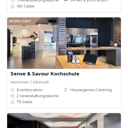
5
Veranstaltungsräume
30–80 € pro Person
160
Gäste
HIGHLIGHT
Sense & Savour Kochschule
München / Altstadt
Eventlocation
Hauseigenes Catering
2
Veranstaltungsräume
75
Gäste