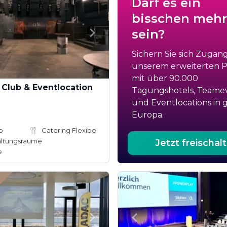
Darf es ein
bisschen mehr
sein?
Sichern Sie sich Zugan
unserem erweiterten Po
mit über 90.000
Club & Eventlocation
Tagungshotels, Teame
und Eventlocations in 
Europa.
b
Catering Flexibel
altungsräume
Jetzt freischal
e