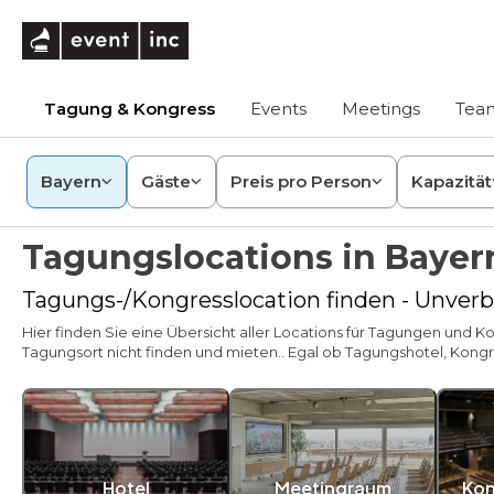
eventinc
Tagung & Kongress
Events
Meetings
Team
Bayern
Gäste
Preis pro Person
Kapazität
Tagungslocations in Bayer
Tagungs-/Kongresslocation finden - Unverbi
Hier finden Sie eine Übersicht aller Locations für Tagungen und Ko
Tagungsort nicht finden und mieten.. Egal ob Tagungshotel, Kongre
Hotel
Meetingraum
Kon