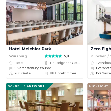
Hotel Melchior Park
Zero Eigh
5,0
Würzburg
München / 
Hotel
Hauseigenes Catering
Eventloc
9
Veranstaltungsräume
1
Veranstalt
260
Gäste
118
Hotelzimmer
150
Gäste
SCHNELLE ANTWORT
HIGHLIGHT