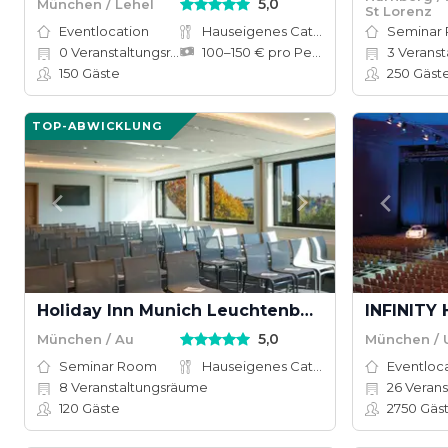
5,0
München / Lehel
St Lorenz
Eventlocation
Hauseigenes Catering
Seminar
0
Veranstaltungsräume
100–150 € pro Person
3
Veranstal
150
Gäste
250
Gäst
TOP-ABWICKLUNG
Holiday Inn Munich Leuchtenbergring
5,0
München / Au
München /
Seminar Room
Hauseigenes Catering
Eventloc
8
Veranstaltungsräume
26
Veranstal
120
Gäste
2750
Gäs