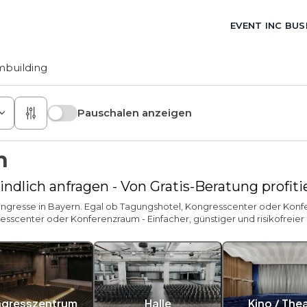
EVENT INC BUS
building
Pauschalen anzeigen
n
ndlich anfragen - Von Gratis-Beratung profit
ngresse in Bayern. Egal ob Tagungshotel, Kongresscenter oder Konferen
sscenter oder Konferenzraum - Einfacher, günstiger und risikofreier l
gresszentrum
Halle
Kino / The