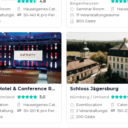
4,8
Bogenhausen
 Room
Hauseigenes Catering
Seminar Room
tungsräume
50–140 € pro Person
17
Veranstaltungsräume
e
800
Gäste
INFINITY Hotel & Conference Resort Munich
Schloss Jägersburg
5,0
 Umland
Nürnberg / Umland
ation
Hauseigenes Catering
Eventlocation
Cater
tungsräume
50–120 € pro Person
2
Veranstaltungsräume
te
200
Gäste