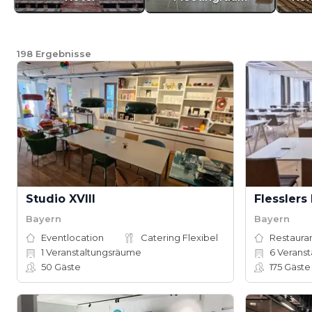
198
Ergebnisse
Studio XVIII
Bayern
Bayern
Eventlocation
Catering Flexibel
Restauran
1
Veranstaltungsräume
6
Veranst
50
Gäste
175
Gäste