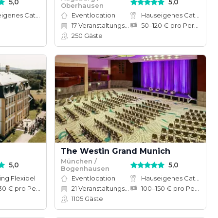
5,0
5,0
Oberhausen
Hauseigenes Catering
Eventlocation
Hauseigenes Catering
17
Veranstaltungsräume
50–120 € pro Person
250
Gäste
The Westin Grand Munich
München /
5,0
5,0
Bogenhausen
ing Flexibel
Eventlocation
Hauseigenes Catering
150–230 € pro Person
21
Veranstaltungsräume
100–150 € pro Person
1105
Gäste