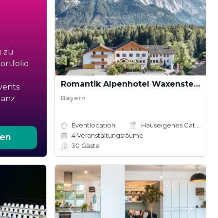
g zu
rtfolio
Romantik Alpenhotel Waxenstein
vents
Bayern
ganz
Eventlocation
Hauseigenes Catering
4
Veranstaltungsräume
ten
30
Gäste