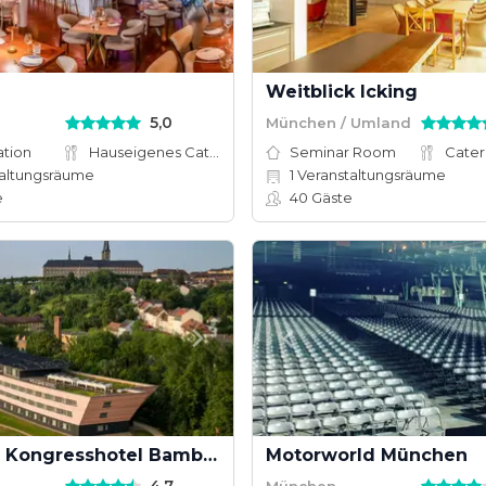
Weitblick Icking
5,0
München / Umland
ation
Hauseigenes Catering
Seminar Room
Cater
altungsräume
1
Veranstaltungsräume
e
40
Gäste
Welcome Kongresshotel Bamberg
Motorworld München
München