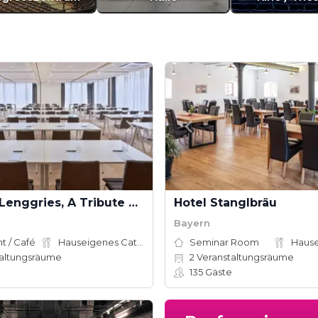
Flesslers Lenggries, A Tribute Portfolio Hotel
Hotel Stanglbräu
Bayern
t / Café
Hauseigenes Catering
Seminar Room
altungsräume
2
Veranstaltungsräume
135
Gäste