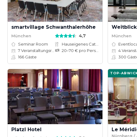
smartvillage Schwanthalerhöhe
Weitblick
4,7
München
München
Seminar Room
Hauseigenes Catering
Eventloc
7
Veranstaltungsräume
20–70 € pro Person
4
Veranstal
166
Gäste
300
Gäst
TOP-ABWIC
Platzl Hotel
Nürnberg / 