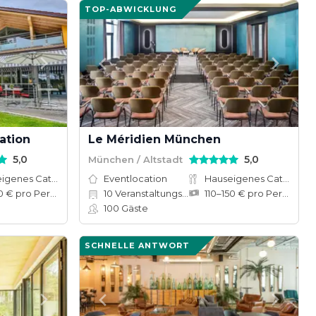
TOP-ABWICKLUNG
ation
Le Méridien München
5,0
5,0
München / Altstadt
Hauseigenes Catering
Eventlocation
Hauseigenes Catering
50–120 € pro Person
10
Veranstaltungsräume
110–150 € pro Person
100
Gäste
SCHNELLE ANTWORT