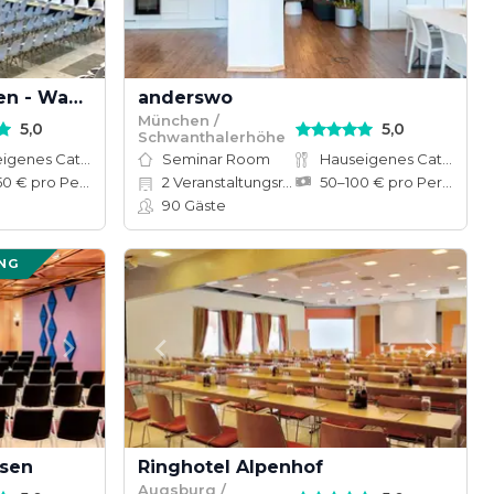
Alter Flughafen München - Wappenhalle
anderswo
München /
5,0
5,0
Schwanthalerhöhe
Hauseigenes Catering
Seminar Room
Hauseigenes Catering
100–150 € pro Person
2
Veranstaltungsräume
50–100 € pro Person
90
Gäste
NG
usen
Ringhotel Alpenhof
Augsburg /