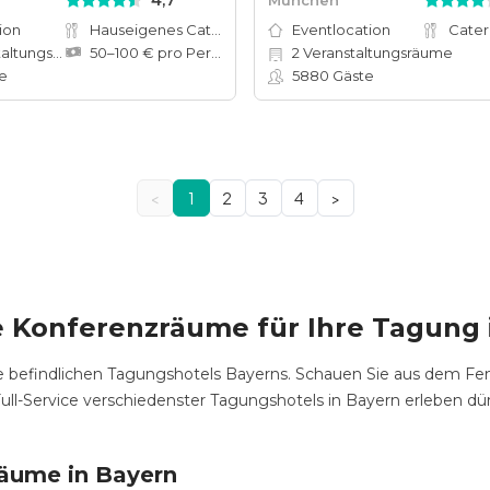
4,7
ion
Hauseigenes Catering
Eventlocation
Cater
tungsräume
50–100 € pro Person
2
Veranstaltungsräume
e
5880
Gäste
<
1
2
3
4
>
e Konferenzräume für Ihre Tagung 
e befindlichen Tagungshotels Bayerns. Schauen Sie aus dem F
ull-Service verschiedenster Tagungshotels in Bayern erleben dü
räume in Bayern