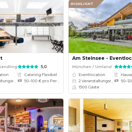
HIGHLIGHT
t
Am Steinsee - Eventloc
5,0
Sendling
München / Umland
ation
Catering Flexibel
Eventlocation
ungsräume
50–100 € pro Person
2
Veranstaltungsräume
1500
Gäste