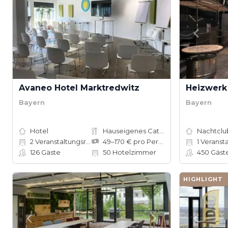
Avaneo Hotel Marktredwitz
Heizwerk 
Bayern
Bayern
Hotel
Hauseigenes Catering
Nachtclu
2
Veranstaltungsräume
49–170 € pro Person
1
Veranst
126
Gäste
50
Hotelzimmer
450
Gäst
HIGHLIGHT