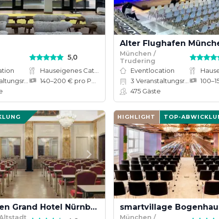
München /
5,0
Trudering
ation
Hauseigenes Catering
Eventlocation
tungsräume
140–200 € pro Person
3
Veranstaltungsräume
e
475
Gäste
KLUNG
HIGHLIGHT
TOP-ABWICKLU
Le Méridien Grand Hotel Nürnberg
smartvillage Bogenha
Altstadt
München /