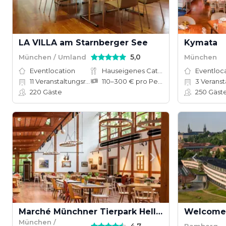
LA VILLA am Starnberger See
Kymata
5,0
München / Umland
München
Eventlocation
Hauseigenes Catering
Eventloc
11
Veranstaltungsräume
110–300 € pro Person
3
Veranst
220
Gäste
250
Gäst
Marché Münchner Tierpark Hellabrunn
München /
Bamberg