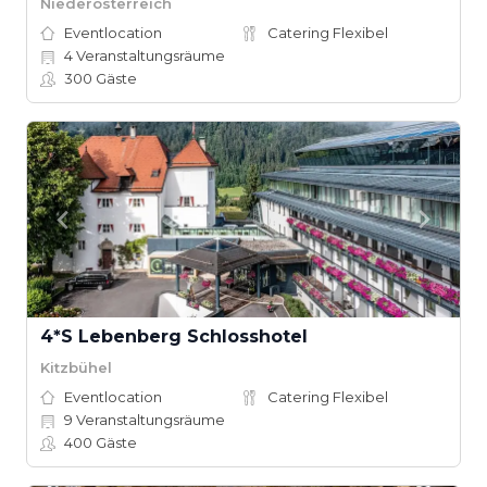
Niederösterreich
Eventlocation
Catering Flexibel
4
Veranstaltungsräume
300
Gäste
4*S Lebenberg Schlosshotel
Kitzbühel
Eventlocation
Catering Flexibel
9
Veranstaltungsräume
400
Gäste