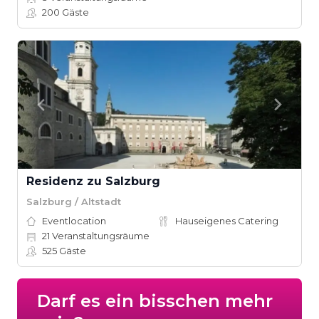
200
Gäste
Residenz zu Salzburg
Salzburg / Altstadt
Eventlocation
Hauseigenes Catering
21
Veranstaltungsräume
525
Gäste
Darf es ein bisschen mehr