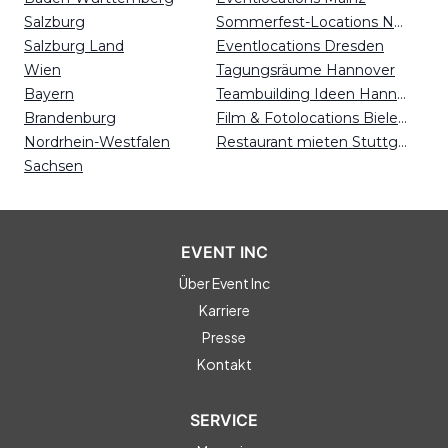
Salzburg
Sommerfest-Locations Nürnberg
Salzburg Land
Eventlocations Dresden
Wien
Tagungsräume Hannover
Bayern
Teambuilding Ideen Hannover
Brandenburg
Film & Fotolocations Bielefeld
Nordrhein-Westfalen
Restaurant mieten Stuttgart
Sachsen
EVENT INC
Über Event Inc
Karriere
Presse
Kontakt
SERVICE