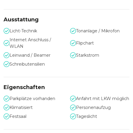
Durch die Vielfältigkeit des Raumangebotes haben Sie als
Veranstalter genügend Spielraum, um abwechslungsreiche
Ausstattung
Events für bis zu 180 Personen zu gestalten.
Licht-Technik
Tonanlage / Mikrofon
Internet Anschluss /
Flipchart
WLAN
Leinwand / Beamer
Starkstrom
Schreibutensilien
Eigenschaften
Parkplätze vorhanden
Anfahrt mit LKW möglich
Klimatisiert
Personenaufzug
Festsaal
Tageslicht