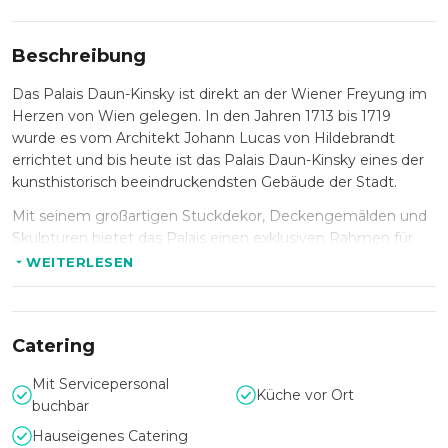
Beschreibung
Das Palais Daun-Kinsky ist direkt an der Wiener Freyung im
Herzen von Wien gelegen. In den Jahren 1713 bis 1719
wurde es vom Architekt Johann Lucas von Hildebrandt
errichtet und bis heute ist das Palais Daun-Kinsky eines der
kunsthistorisch beeindruckendsten Gebäude der Stadt.
Mit seinem großartigen Stuckdekor, Deckengemälden und
Skulpturen bietet das Palais einen exklusiven Rahmen für
festliche Bankette, Empfänge, Tagungen und Seminare,
WEITERLESEN
Presse-Events oder auch private Feste.
Das Herz des Palais Daun-Kinsky ist der prunkvolle Ovale
Festsaal. Der Herren- und Damensalon, sowie der Gelbe
Catering
Salon sind einzeln oder auch gemeinsam buchbar.
Mit Servicepersonal
Das Palais Daun-Kinsky besticht durch seine
Küche vor Ort
buchbar
verkehrsgünstig und zentrale Lage, direkt an der Wiener
Hauseigenes Catering
Innenstadt gehört es zu den nobelsten Adressen in Wien.