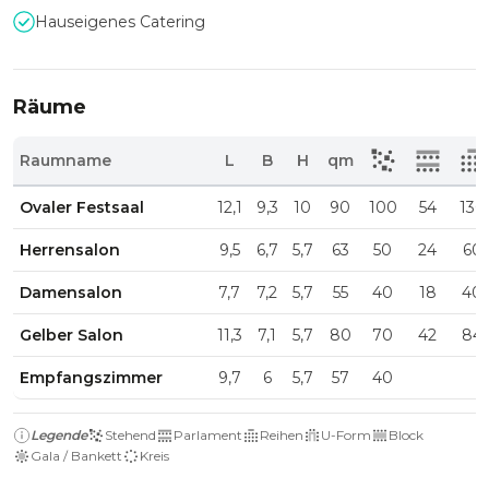
Hauseigenes Catering
Räume
Raumname
L
B
H
qm
Ovaler Festsaal
12,1
9,3
10
90
100
54
130
Herrensalon
9,5
6,7
5,7
63
50
24
60
Damensalon
7,7
7,2
5,7
55
40
18
40
Gelber Salon
11,3
7,1
5,7
80
70
42
84
Empfangszimmer
9,7
6
5,7
57
40
Legende
Stehend
Parlament
Reihen
U-Form
Block
Gala / Bankett
Kreis