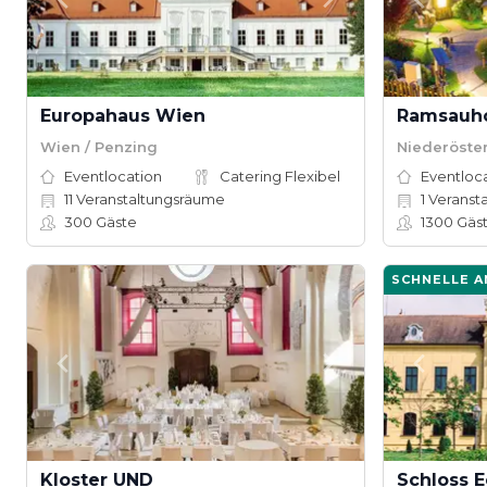
Europahaus Wien
Wien / Penzing
Niederöste
Eventlocation
Catering Flexibel
Eventloc
11
Veranstaltungsräume
1
Veranst
300
Gäste
1300
Gäs
SCHNELLE 
Kloster UND
Schloss E