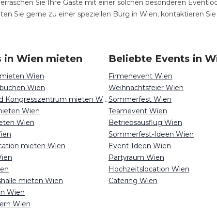
raschen Sie Ihre Gäste mit einer solchen besonderen Eventloc
ten Sie gerne zu einer speziellen Burg in Wien, kontaktieren Si
 in Wien mieten
Beliebte Events in W
 mieten Wien
Firmenevent Wien
 buchen Wien
Weihnachtsfeier Wien
Messehalle und Kongresszentrum mieten Wien
Sommerfest Wien
mieten Wien
Teamevent Wien
ieten Wien
Betriebsausflug Wien
ien
Sommerfest-Ideen Wien
ocation mieten Wien
Event-Ideen Wien
Wien
Partyraum Wien
ien
Hochzeitslocation Wien
shalle mieten Wien
Catering Wien
en Wien
iern Wien