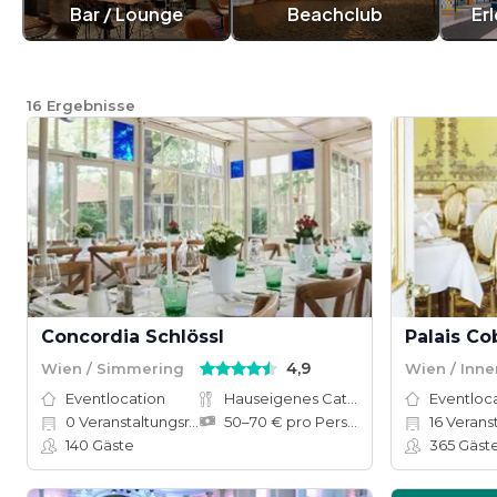
Bar / Lounge
Beachclub
Er
16
Ergebnisse
Concordia Schlössl
Palais Co
4,9
Wien / Simmering
Wien / Inne
Eventlocation
Hauseigenes Catering
Eventloc
0
Veranstaltungsräume
50–70 € pro Person
16
Verans
140
Gäste
365
Gäst