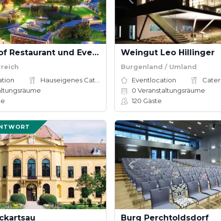
Ramsauhof Restaurant und Event4kanter
Weingut Leo Hillinger
rreich
Burgenland / Umland
ation
Hauseigenes Catering
Eventlocation
Cater
altungsräume
0
Veranstaltungsräume
te
120
Gäste
ANTWORT
ckartsau
Burg Perchtoldsdorf