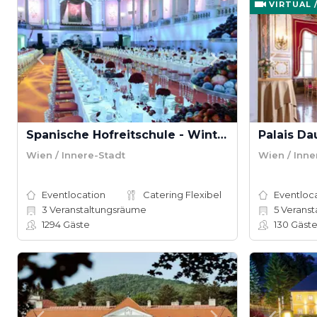
VIRTUAL 
Spanische Hofreitschule - Winterreitschule
Palais Da
Wien / Innere-Stadt
Wien / Inne
Eventlocation
Catering Flexibel
Eventloc
3
Veranstaltungsräume
5
Veranst
1294
Gäste
130
Gäst