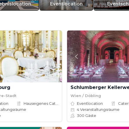
lebnislocation
Eventlocation
Eventschi
burg
Schlumberger Kellerwe
re-Stadt
Wien / Döbling
ation
Hauseigenes Catering
Eventlocation
Cater
taltungsräume
4
Veranstaltungsräume
e
300
Gäste