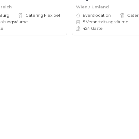
rreich
Wien / Umland
 Burg
Catering Flexibel
Eventlocation
Cater
taltungsräume
5
Veranstaltungsräume
te
424
Gäste