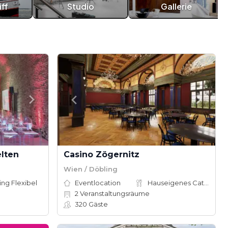
ff
Studio
Gallerie
lten
Casino Zögernitz
Wien / Döbling
ing Flexibel
Eventlocation
Hauseigenes Catering
2
Veranstaltungsräume
320
Gäste