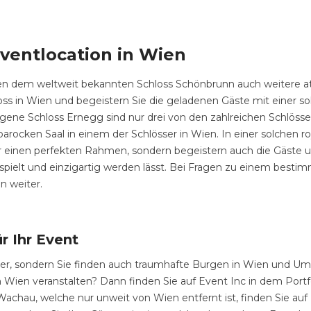
Eventlocation in Wien
ben dem weltweit bekannten Schloss Schönbrunn auch weitere at
oss in Wien und begeistern Sie die geladenen Gäste mit einer s
egene Schloss Ernegg sind nur drei von den zahlreichen Schlös
arocken Saal in einem der Schlösser in Wien. In einer solchen r
r einen perfekten Rahmen, sondern begeistern auch die Gäste 
umspielt und einzigartig werden lässt. Bei Fragen zu einem besti
n weiter.
r Ihr Event
össer, sondern Sie finden auch traumhafte Burgen in Wien und U
 in Wien veranstalten? Dann finden Sie auf Event Inc in dem Por
chau, welche nur unweit von Wien entfernt ist, finden Sie auf E