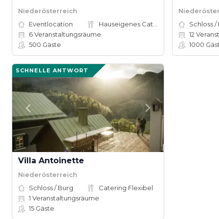
Niederösterreich
Niederöste
Eventlocation
Hauseigenes Catering
Schloss /
6
Veranstaltungsräume
12
Verans
500
Gäste
1000
Gäs
SCHNELLE ANTWORT
Villa Antoinette
Niederösterreich
Schloss / Burg
Catering Flexibel
1
Veranstaltungsräume
15
Gäste