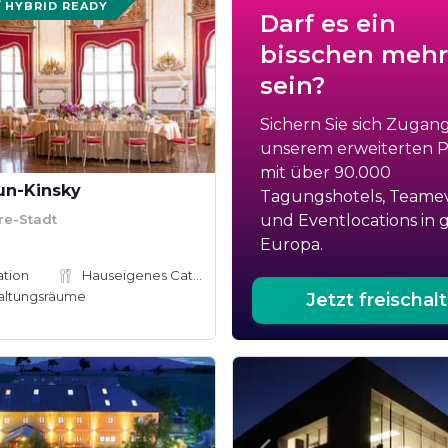
/ HYBRID READY
Darf es ein
bisschen mehr
sein?
Sichern Sie sich Zugan
unserem erweiterten Po
mit über 90.000
un-Kinsky
Tagungshotels, Teame
re-Stadt
und Eventlocations in 
Europa.
ation
Hauseigenes Catering
altungsräume
Jetzt freischal
e