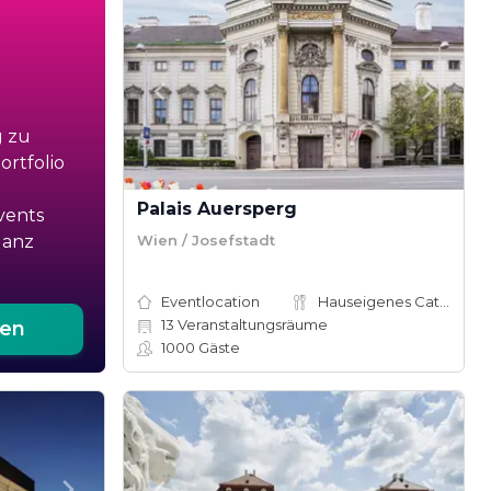
g zu
rtfolio
Palais Auersperg
vents
Wien / Josefstadt
ganz
Eventlocation
Hauseigenes Catering
13
Veranstaltungsräume
ten
1000
Gäste