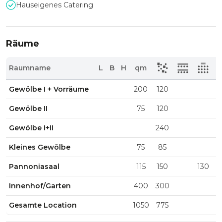
Hauseigenes Catering
Räume
Raumname
L
B
H
qm
Gewölbe I + Vorräume
200
120
Gewölbe II
75
120
Gewölbe I+II
240
Kleines Gewölbe
75
85
Pannoniasaal
115
150
130
Innenhof/Garten
400
300
Gesamte Location
1050
775