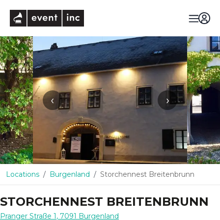
eventinc
‹
›
Locations
Burgenland
Storchennest Breitenbrunn
STORCHENNEST BREITENBRUNN
Pranger Straße 1
,
7091
Burgenland