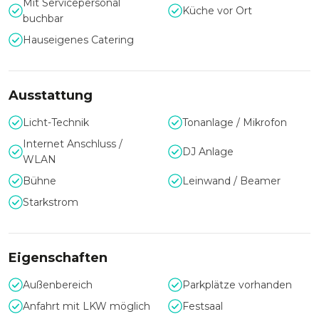
WANN Sie möchten und SO LANGE Sie möchten. Wir
Mit Servicepersonal
Küche vor Ort
freuen uns auf Sie!
buchbar
Hauseigenes Catering
INNENHOF / GARTEN
Der romantische, typisch burgenländische und ruhig
Ausstattung
gelegene Innenhof mit seinem alten Nussbaum, ist die
ideale Umgebung für Ihre Traumhochzeit,
gesellschaftliche
Licht-Technik
Tonanlage / Mikrofon
Ereignisse, Kulturdarbietungen, Empfänge, aber auch
Internet Anschluss /
DJ Anlage
rauschende Feste. Die außenliegende Schankbar bietet
WLAN
zudem die Möglichkeit eines Außengrillers.
Bühne
Leinwand / Beamer
rd. 400m2/ 300 Personen stehend. Alternativ:
Heurigengarnituren & Stehtische ca. 200 sitzend. Optionen:
Starkstrom
Bühnentechnik auf Anfrage, Steh- oder Heurigentische,
Buffet, Getränke- u. Speisenservice, Grillstation
Eigenschaften
GEWÖLBE I
Außenbereich
Parkplätze vorhanden
Der hohe Raum mit seinen Rundbögen erinnert an den
Anfahrt mit LKW möglich
Festsaal