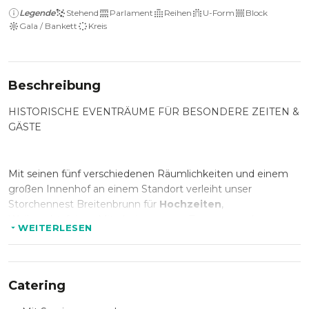
Legende
Stehend
Parlament
Reihen
U-Form
Block
Gala / Bankett
Kreis
Beschreibung
HISTORISCHE EVENTRÄUME FÜR BESONDERE ZEITEN &
GÄSTE
Mit seinen fünf verschiedenen Räumlichkeiten und einem
großen Innenhof an einem Standort verleiht unser
Storchennest Breitenbrunn für
Hochzeiten
,
Weihnachtsfeiern, Mitarbeiterevents, Tagungen oder
WEITERLESEN
Produktpräsentationen, Clubbings, Messen,
Geburtstagsfesten und Open Air Events den passenden
Rahmen.Das großzügige Areal erlaubt unseren Gästen
völlige Individualität, Flexibilität und Kreativität bei der
Catering
Umsetzung eines Events. Feiern Sie WIE sie möchten,