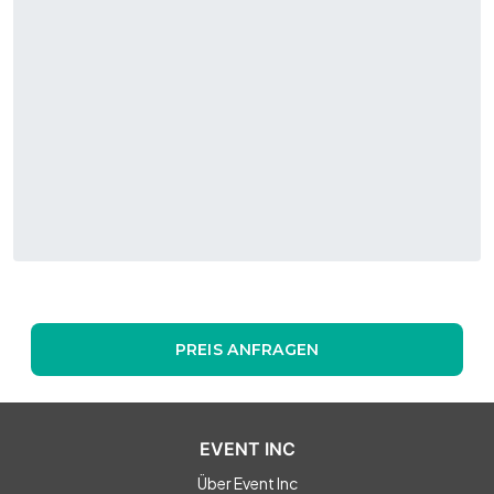
Buffet und mehrgängigem Gala-Menü. Gerne empfangen
wir euch mit Uhudler Glühwein, Maroni und Punsch. Auf
Wunsch gerne Weinverkostung, Cocktail- und Candybar,
sogar ein echter Würstelstand ist möglich.
PREIS ANFRAGEN
EVENT INC
Über Event Inc