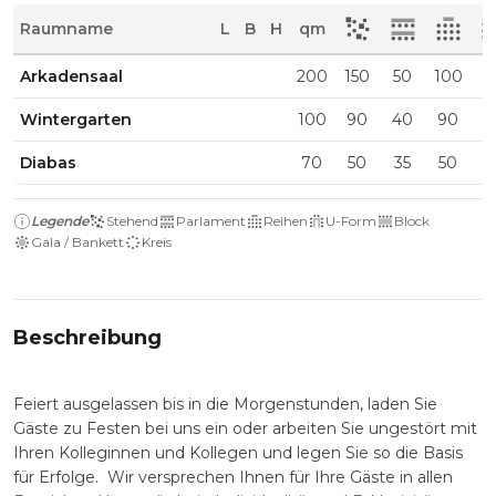
Raumname
L
B
H
qm
Arkadensaal
200
150
50
100
5
Wintergarten
100
90
40
90
5
Diabas
70
50
35
50
3
Legende
Stehend
Parlament
Reihen
U-Form
Block
Gala / Bankett
Kreis
Beschreibung
Feiert ausgelassen bis in die Morgenstunden, laden Sie
Gäste zu Festen bei uns ein oder arbeiten Sie ungestört mit
Ihren Kolleginnen und Kollegen und legen Sie so die Basis
für Erfolge. Wir versprechen Ihnen für Ihre Gäste in allen