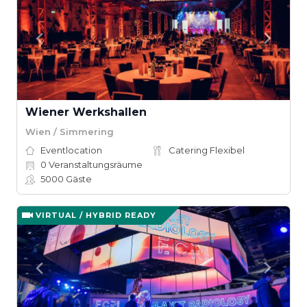
Wiener Werkshallen
Wien / Simmering
Eventlocation
Catering Flexibel
0
Veranstaltungsräume
5000
Gäste
VIRTUAL / HYBRID READY