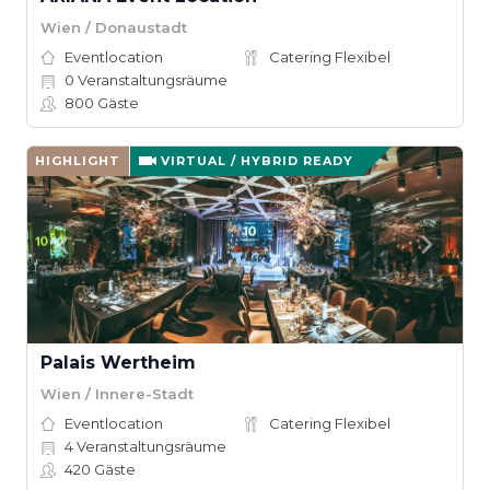
Wien / Donaustadt
Eventlocation
Catering Flexibel
0
Veranstaltungsräume
800
Gäste
HIGHLIGHT
VIRTUAL / HYBRID READY
Palais Wertheim
Wien / Innere-Stadt
Eventlocation
Catering Flexibel
4
Veranstaltungsräume
420
Gäste