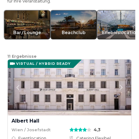
für Ihre Veranstaltung.
Bar / Lounge
Beachclub
Erlebnislocation
11
Ergebnisse
VIRTUAL / HYBRID READY
Albert Hall
4,3
Wien / Josefstadt
Eventlocation
Catering Flexibel