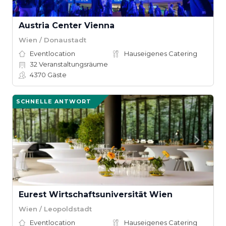
Austria Center Vienna
Wien / Donaustadt
Eventlocation
Hauseigenes Catering
32
Veranstaltungsräume
4370
Gäste
SCHNELLE ANTWORT
Eurest Wirtschaftsuniversität Wien
Wien / Leopoldstadt
Eventlocation
Hauseigenes Catering