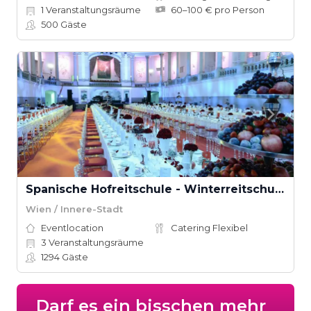
1
Veranstaltungsräume
60–100 € pro Person
500
Gäste
Spanische Hofreitschule - Winterreitschule
Wien / Innere-Stadt
Eventlocation
Catering Flexibel
3
Veranstaltungsräume
1294
Gäste
Darf es ein bisschen mehr