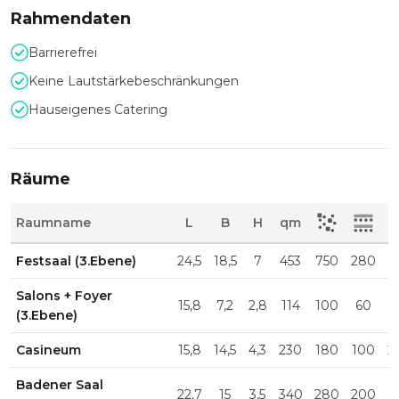
Rahmendaten
Barrierefrei
Keine Lautstärkebeschränkungen
Hauseigenes Catering
Räume
Raumname
L
B
H
qm
Festsaal (3.Ebene)
24,5
18,5
7
453
750
280
5
Salons + Foyer
15,8
7,2
2,8
114
100
60
(3.Ebene)
Casineum
15,8
14,5
4,3
230
180
100
2
Badener Saal
22,7
15
3,5
340
280
200
3