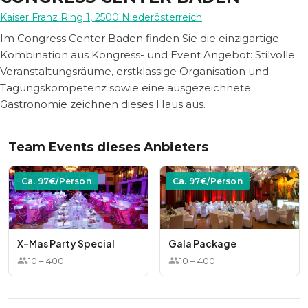
Kaiser Franz Ring 1
,
2500
Niederösterreich
Im Congress Center Baden finden Sie die einzigartige
Kombination aus Kongress- und Event Angebot: Stilvolle
Veranstaltungsräume, erstklassige Organisation und
Tagungskompetenz sowie eine ausgezeichnete
Gastronomie zeichnen dieses Haus aus.
Team Events dieses Anbieters
Ca.
97
€/Person
Ca.
97
€/Person
X-Mas Party Special
Gala Package
10
–
400
10
–
400