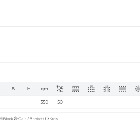
B
H
qm
350
50
Block
Gala / Bankett
Kreis