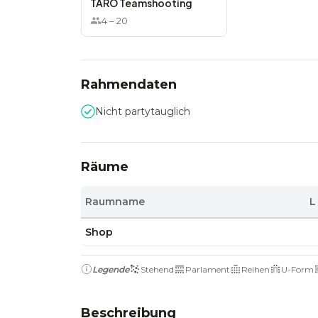
TARO Teamshooting
4
–
20
Rahmendaten
Nicht partytauglich
Räume
Raumname
L
Shop
Legende
Stehend
Parlament
Reihen
U-Form
Beschreibung