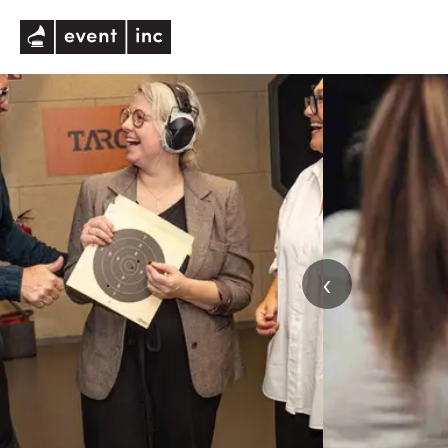
eventinc
‹