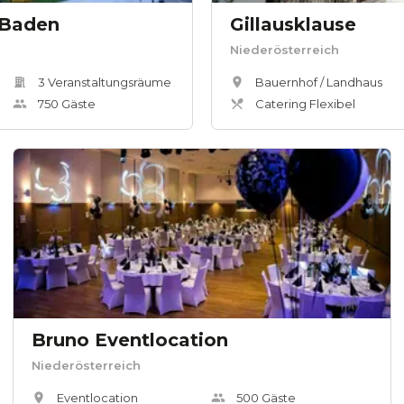
 Baden
Gillausklause
Niederösterreich
3
Veranstaltungsräum
e
Bauernhof / Landhaus
750
Gäste
Catering Flexibel
Bruno Eventlocation
Niederösterreich
Eventlocation
500
Gäste