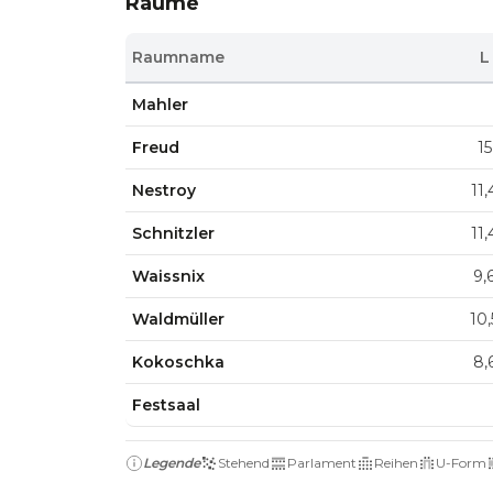
Räume
Raumname
L
Mahler
Freud
15
Nestroy
11,
Schnitzler
11,
Waissnix
9,
Waldmüller
10,
Kokoschka
8,
Festsaal
Legende
Stehend
Parlament
Reihen
U-Form