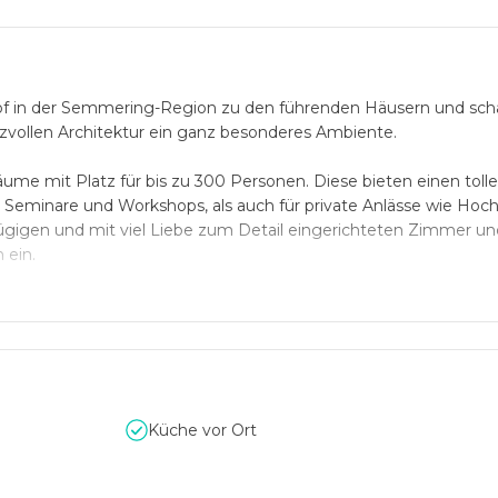
hof in der Semmering-Region zu den führenden Häusern und scha
zvollen Architektur ein ganz besonderes Ambiente.
räume mit Platz für bis zu 300 Personen. Diese bieten einen tol
 Seminare und Workshops, als auch für private Anlässe wie Hoch
ügigen und mit viel Liebe zum Detail eingerichteten Zimmer un
 ein.
allenbad, Sauna, Dampfbad, Infrarotkabine und Massage haben
wunderschönen Umgebung.
mmenden Service des Hotel Marienhof überzeugen und genießen
Küche vor Ort