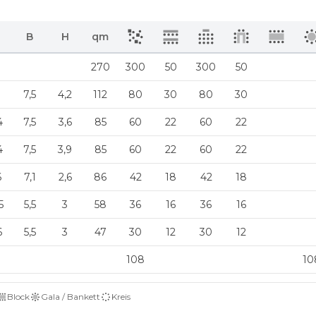
B
H
qm
270
300
50
300
50
7,5
4,2
112
80
30
80
30
4
7,5
3,6
85
60
22
60
22
4
7,5
3,9
85
60
22
60
22
6
7,1
2,6
86
42
18
42
18
5
5,5
3
58
36
16
36
16
6
5,5
3
47
30
12
30
12
108
10
Block
Gala / Bankett
Kreis