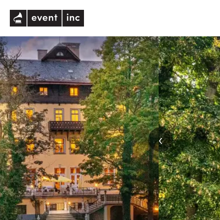
eventinc
‹