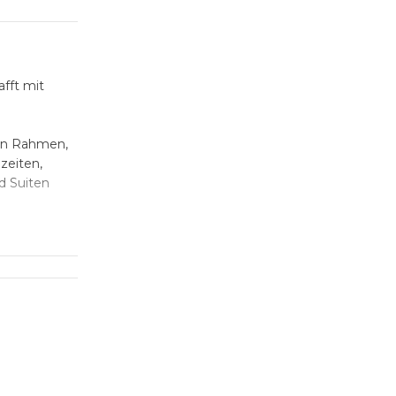
fft mit
len Rahmen,
zeiten,
d Suiten
 Sie eine
 Ihre Zeit