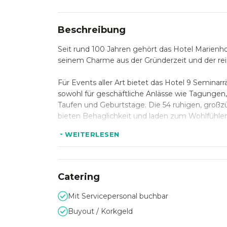
Beschreibung
Seit rund 100 Jahren gehört das Hotel Marien
seinem Charme aus der Gründerzeit und der rei
Für Events aller Art bietet das Hotel 9 Seminar
sowohl für geschäftliche Anlässe wie Tagungen,
Taufen und Geburtstage. Die 54 ruhigen, großz
bieten Behaglichkeit und laden zum Wohlfühlen
WEITERLESEN
Neben dem hauseigenen Wellness-Bereich mit H
große Auswahl an Freizeitaktivitäten in der 
Lassen Sie sich vom freundlichen und zuvorko
Catering
am Semmering in vollen Zügen.
Mit Servicepersonal buchbar
Buyout / Korkgeld