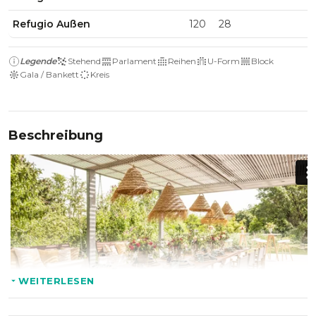
Refugio Außen
120
28
Legende
Stehend
Parlament
Reihen
U-Form
Block
Gala / Bankett
Kreis
Beschreibung
WEITERLESEN