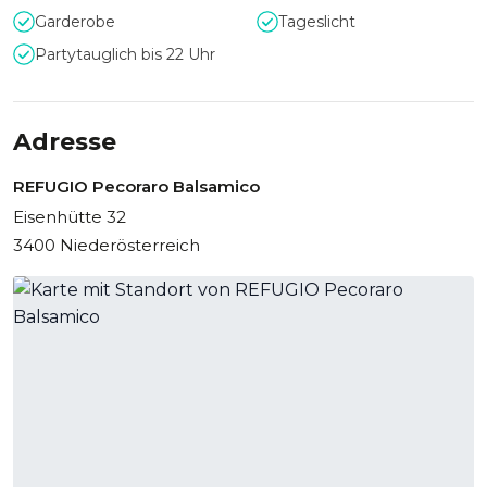
Innenbereich.
Garderobe
Tageslicht
Partytauglich bis 22 Uhr
Als besonderes Highlight kann eine Führung durch die
Balsamico Produktion oder eine Verkostung zu Ihrem Event
hinzugebucht werden.
Adresse
REFUGIO Pecoraro Balsamico
Eisenhütte 32
3400 Niederösterreich