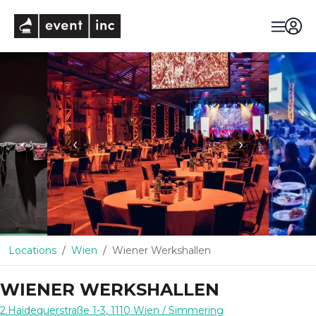
eventinc
‹
›
Locations
Wien
Wiener Werkshallen
WIENER WERKSHALLEN
2.Haidequerstraße 1-3
,
1110
Wien
/ Simmering