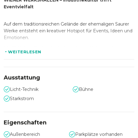
WIENER WERKSHALLEN – Industriekultur trifft
Eventvielfalt
Auf dem traditionsreichen Gelände der ehemaligen Saurer
Werke entsteht ein kreativer Hotspot für Events, Ideen und
Emotionen.
Mit 13 Hektar Fläche, flexibel nutzbaren Hallen und
WEITERLESEN
modernem Design bieten die WIENER WERKSHALLEN
vielfältige Möglichkeiten für Veranstaltungen jeder Art.
Ob klein oder groß, klassisch oder unkonventionell –
barrierefrei, befahrbar und gestalterisch offen lässt sich hier
Ausstattung
jeder Event individuell inszenieren. Unterstützt von
erfahrenen Partnern aus Technik, Design und Catering wird
Licht-Technik
Bühne
jede Veranstaltung zum Erlebnis.
Starkstrom
Eigenschaften
Außenbereich
Parkplätze vorhanden