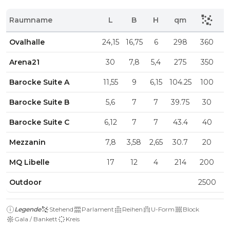
Raumname
L
B
H
qm
Ovalhalle
24,15
16,75
6
298
360
8
Arena21
30
7,8
5,4
275
350
1
Barocke Suite A
11,55
9
6,15
104.25
100
4
Barocke Suite B
5,6
7
7
39.75
30
1
Barocke Suite C
6,12
7
7
43.4
40
2
Mezzanin
7,8
3,58
2,65
30.7
20
1
MQ Libelle
17
12
4
214
200
7
Outdoor
2500
Legende
Stehend
Parlament
Reihen
U-Form
Block
Gala / Bankett
Kreis