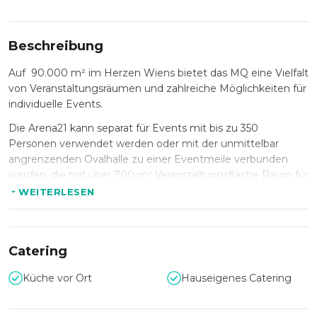
Beschreibung
Auf 90.000 m² im Herzen Wiens bietet das MQ eine Vielfalt
von Veranstaltungsräumen und zahlreiche Möglichkeiten für
individuelle Events.
Die Arena21 kann separat für Events mit bis zu 350
Personen verwendet werden oder mit der unmittelbar
angrenzenden Ovalhalle zu einer Eventmeile verbunden
werden, die mit über 700 m² Veranstaltungsfläche Raum für
ca. 710 Personen bietet.
WEITERLESEN
Die Ovalhalle ist ein Juwel nahe dem Haupteingang und
bietet auch den idealen Raum für Veranstaltungen mit bis
zu 360 Personen. Eingefasst ist die Halle von zwei
Catering
Projektionswänden, durch die eine Bühnensituation für
Veranstaltungen geschaffen werden kann.
Küche vor Ort
Hauseigenes Catering