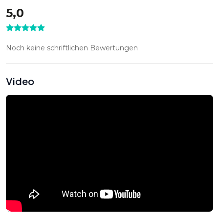
5,0
Da das MuseumsQuartier direkt im Zentrum Wiens, sowie in
der Nähe der historischen Sehenswürdigkeiten der
Innenstadt liegt, zeichnet es sich durch beste
Noch keine schriftlichen Bewertungen
Verkehrsanbindung aus. U2 Stationen MuseumsQuartier &
Vokstheater, U3 Station Volkstheater und direkt vor dem
Museumsquatier ist eine öffentliche Parkgarage.
Video
Gerne betreuen wir Sie bei der Raumauswahl innerhalb der
MQ Locations, buchen die für Sie passendsten Räume,
stellen für Sie ein individuelles Rahmenprogramm in einem
kulturellen Umfeld zusammen, kümmern uns um Ihre
Wünsche und wickeln Ihre Veranstaltung im MQ individuell
ab.
Fotos MQ Libelle © Hertha Hurnaus / © Alexander Eugen
Koller