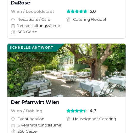
DaRose
5,0
Wien / Leopoldstadt
Restaurant / Café
Catering Flexibel
1
Veranstaltungsräume
300
Gäste
SCHNELLE ANTWORT
Der Pfarrwirt Wien
4,7
Wien / Döbling
Eventlocation
Hauseigenes Catering
6
Veranstaltungsräume
350
Gäste