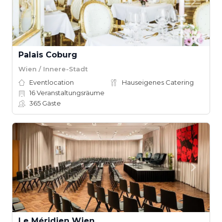
Palais Coburg
Wien / Innere-Stadt
Eventlocation
Hauseigenes Catering
16
Veranstaltungsräume
365
Gäste
Le Méridien Wien