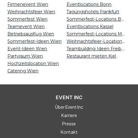
Firmenevent Wien
Eventlocations Bonn
Weihnachtsfeier Wien
Tagungshotels Frankfurt
Sommerfest Wien
Sommerfest-Locations Berlin
Teamevent Wien
Eventlocations Kassel
Betriebsausflug Wien
Sommerfest-Locations Mainz
Sommerfest-Ideen Wien
Weihnachtsfeier-Locations Essen
Event-Ideen Wien
Teambuilding Ideen Freiburg
Partyraum Wien
Restaurant mieten Kiel
Hochzeitslocation Wien
Catering Wien
EVENT INC
Über Event Inc
Karriere
Presse
Kontakt