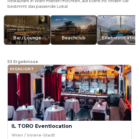
Restaurant in Wien mieten möchten, auf Event Inc finden Sie
bestimmt das passende Lokal.
Bar / Lounge
Beachclub
Erlebnislocation
53
Ergebnisse
HIGHLIGHT
IL TORO Eventlocation
Wien / Innere-Stadt