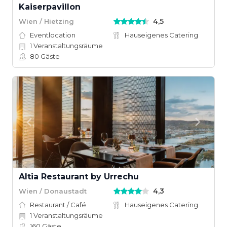
Kaiserpavillon
4,5
Wien / Hietzing
Eventlocation
Hauseigenes Catering
1
Veranstaltungsräume
80
Gäste
Altia Restaurant by Urrechu
4,3
Wien / Donaustadt
Restaurant / Café
Hauseigenes Catering
1
Veranstaltungsräume
160
Gäste