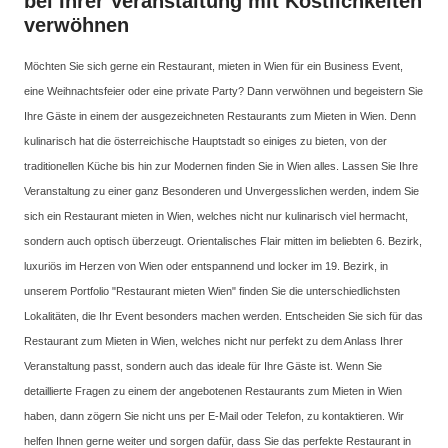
bei Ihrer Veranstaltung mit Köstlichkeiten
verwöhnen
Möchten Sie sich gerne ein Restaurant, mieten in Wien für ein Business Event,
eine Weihnachtsfeier oder eine private Party? Dann verwöhnen und begeistern Sie
Ihre Gäste in einem der ausgezeichneten Restaurants zum Mieten in Wien. Denn
kulinarisch hat die österreichische Hauptstadt so einiges zu bieten, von der
traditionellen Küche bis hin zur Modernen finden Sie in Wien alles. Lassen Sie Ihre
Veranstaltung zu einer ganz Besonderen und Unvergesslichen werden, indem Sie
sich ein Restaurant mieten in Wien, welches nicht nur kulinarisch viel hermacht,
sondern auch optisch überzeugt. Orientalisches Flair mitten im beliebten 6. Bezirk,
luxuriös im Herzen von Wien oder entspannend und locker im 19. Bezirk, in
unserem Portfolio "Restaurant mieten Wien" finden Sie die unterschiedlichsten
Lokalitäten, die Ihr Event besonders machen werden. Entscheiden Sie sich für das
Restaurant zum Mieten in Wien, welches nicht nur perfekt zu dem Anlass Ihrer
Veranstaltung passt, sondern auch das ideale für Ihre Gäste ist. Wenn Sie
detaillierte Fragen zu einem der angebotenen Restaurants zum Mieten in Wien
haben, dann zögern Sie nicht uns per E-Mail oder Telefon, zu kontaktieren. Wir
helfen Ihnen gerne weiter und sorgen dafür, dass Sie das perfekte Restaurant in