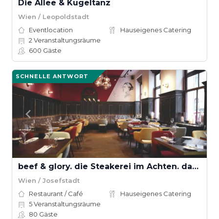
Die Allee & Kugeltanz
Wien / Leopoldstadt
Eventlocation
Hauseigenes Catering
2
Veranstaltungsräume
600
Gäste
SCHNELLE ANTWORT
beef & glory. die Steakerei im Achten. das Steakhouse in Wien
Wien / Josefstadt
Restaurant / Café
Hauseigenes Catering
5
Veranstaltungsräume
80
Gäste