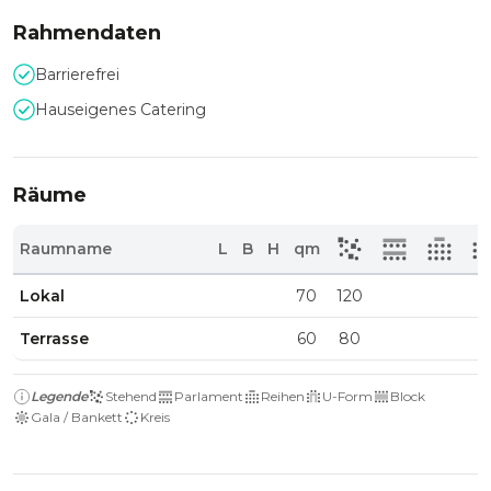
Rahmendaten
Barrierefrei
Hauseigenes Catering
Räume
Raumname
L
B
H
qm
Lokal
70
120
Terrasse
60
80
Legende
Stehend
Parlament
Reihen
U-Form
Block
Gala / Bankett
Kreis