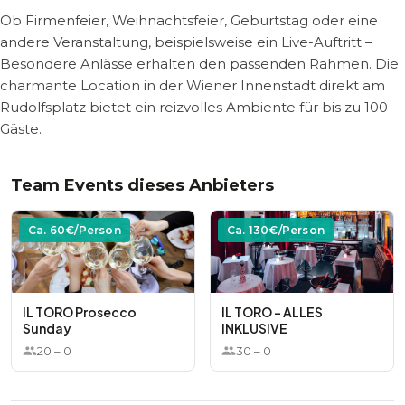
Ob Firmenfeier, Weihnachtsfeier, Geburtstag oder eine
andere Veranstaltung, beispielsweise ein Live-Auftritt –
Besondere Anlässe erhalten den passenden Rahmen. Die
charmante Location in der Wiener Innenstadt direkt am
Rudolfsplatz bietet ein reizvolles Ambiente für bis zu 100
Gäste.
Team Events dieses Anbieters
Ca.
60
€/Person
Ca.
130
€/Person
IL TORO Prosecco
IL TORO - ALLES
Sunday
INKLUSIVE
20
–
0
30
–
0