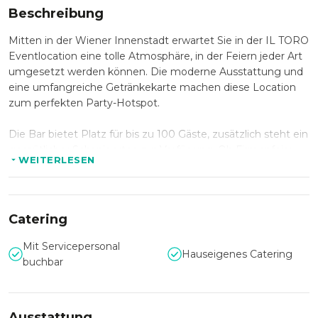
Beschreibung
Mitten in der Wiener Innenstadt erwartet Sie in der IL TORO
Eventlocation eine tolle Atmosphäre, in der Feiern jeder Art
umgesetzt werden können. Die moderne Ausstattung und
eine umfangreiche Getränkekarte machen diese Location
zum perfekten Party-Hotspot.
Die Bar bietet Platz für bis zu 100 Gäste, zusätzlich steht ein
gemütlicher Schanigarten zur Verfügung. Ob Firmenfeier,
WEITERLESEN
Geburtstag oder Live-Auftritte - in dieser charmanten
Location findet jedes Event den passenden Rahmen.
Durch die zentrale Lage, nur 100 Meter von der nächsten U-
Catering
bahn entfernt, ist das IL TORO zudem problemlos von
überall zu erreichen.
Mit Servicepersonal
Hauseigenes Catering
buchbar
Ausstattung