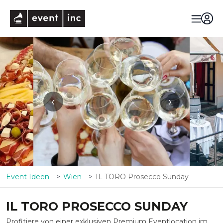
eventinc
‹
›
Event Ideen
Wien
IL TORO Prosecco Sunday
IL TORO PROSECCO SUNDAY
Profitiere von einer exklusiven Premium Eventlocation im