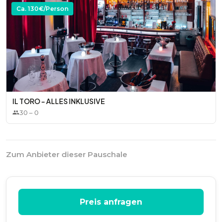
Ca.
130
€/Person
IL TORO - ALLES INKLUSIVE
30
–
0
Zum Anbieter dieser Pauschale
Preis anfragen