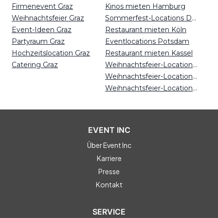
Firmenevent Graz
Kinos mieten Hamburg
Weihnachtsfeier Graz
Sommerfest-Locations Düsseldorf
Event-Ideen Graz
Restaurant mieten Köln
Partyraum Graz
Eventlocations Potsdam
Hochzeitslocation Graz
Restaurant mieten Kassel
Catering Graz
Weihnachtsfeier-Locations Freiburg
Weihnachtsfeier-Locations Hamburg
Weihnachtsfeier-Locations Kassel
EVENT INC
Über Event Inc
Karriere
Presse
Kontakt
SERVICE