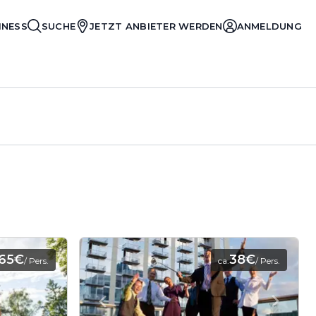
INESS
SUCHE
JETZT ANBIETER WERDEN
ANMELDUNG
65€
38€
/ Pers.
ca.
/ Pers.