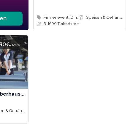
Firmenevent, Dinner
Speisen & Getränke
ten
5–1600
Teilnehmer
30€
/ Pers.
Azubitag bei Topgolf Oberhausen
Speisen & Getränke