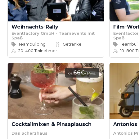
Weihnachts-Rally
Film-Wor
Eventfactory GmbH - Teamevents mit
Eventfacto
Spaß
Spaß
Teambuilding
Getränke
Teambuil
20–400
Teilnehmer
10–800
T
66€
ca.
/ Pers.
Cocktailmixen & Pinsaplausch
Antonios
Das Scherzhaus
Antonios P