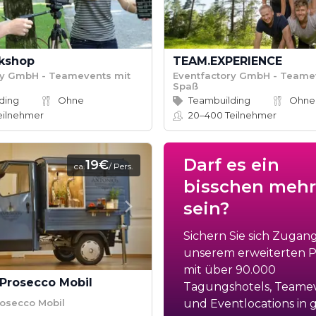
kshop
TEAM.EXPERIENCE
ry GmbH - Teamevents mit
Eventfactory GmbH - Teame
Spaß
ding
Ohne
Teambuilding
Ohne
eilnehmer
20–400
Teilnehmer
Darf es ein
19€
ca.
/ Pers.
bisschen mehr
sein?
Sichern Sie sich Zugan
unserem erweiterten Po
mit über 90.000
 Prosecco Mobil
Tagungshotels, Teame
rosecco Mobil
und Eventlocations in 