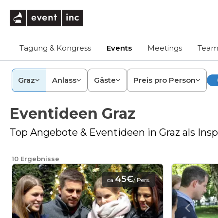
eventinc
Tagung & Kongress
Events
Meetings
Team
Graz
Anlass
Gäste
Preis pro Person
Eventideen Graz
Top Angebote & Eventideen in Graz als Inspi
10
Ergebnisse
45€
ca.
/ Pers.