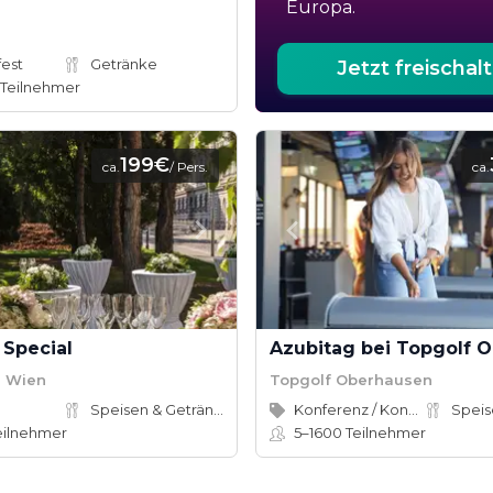
Europa.
est
Getränke
Jetzt freischal
Teilnehmer
199€
ca.
/ Pers.
ca.
Special
n Wien
Topgolf Oberhausen
Speisen & Getränke
Konferenz / Kongress, Firmenevent
eilnehmer
5–1600
Teilnehmer