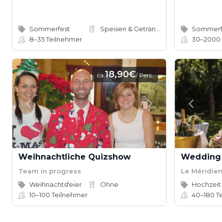
Sommerfest
Speisen & Getränke
Sommerf
8–35
Teilnehmer
30–2000
18,90€
ca.
/ Pers.
Weihnachtliche Quizshow
Wedding 
Team in progress
Le Méridie
Weihnachtsfeier
Ohne
Hochzeit
10–100
Teilnehmer
40–180
T