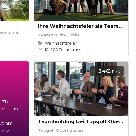
Ihre Weihnachtsfeier als Teamevent
vents mit
TeamActivity GmbH
Weihnachtsfeier
10–200
Teilnehmer
34€
ca.
/ Pers.
g zu
rtfolio
Teambuilding bei Topgolf Oberhausen
vents
Topgolf Oberhausen
ganz