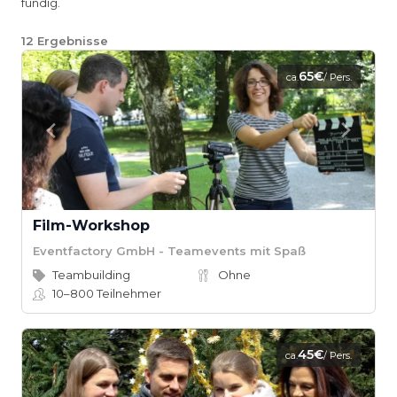
fündig.
12
Ergebnisse
65€
ca.
/ Pers.
Film-Workshop
Eventfactory GmbH - Teamevents mit Spaß
Teambuilding
Ohne
10–800
Teilnehmer
45€
ca.
/ Pers.