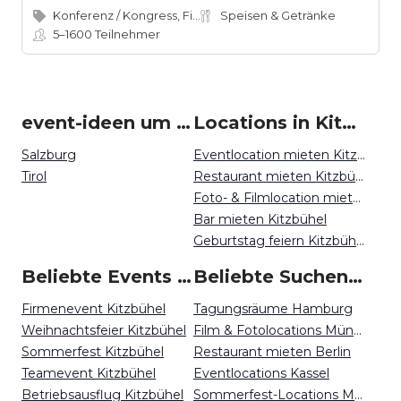
Konferenz / Kongress, Firmenevent
Speisen & Getränke
5–1600
Teilnehmer
event-ideen um Kitzbühel
Locations in Kitzbühel mieten
Salzburg
Eventlocation mieten Kitzbühel
Tirol
Restaurant mieten Kitzbühel
Foto- & Filmlocation mieten Kitzbühel
Bar mieten Kitzbühel
Geburtstag feiern Kitzbühel
Beliebte Events in Kitzbühel
Beliebte Suchen auf Event Inc
Firmenevent Kitzbühel
Tagungsräume Hamburg
Weihnachtsfeier Kitzbühel
Film & Fotolocations München
Sommerfest Kitzbühel
Restaurant mieten Berlin
Teamevent Kitzbühel
Eventlocations Kassel
Betriebsausflug Kitzbühel
Sommerfest-Locations Magdeburg