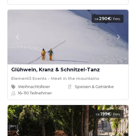
290€
ca.
/ Pers.
Glühwein, Kranz & Schnitzel-Tanz
Element3 Events - Meet in the mountains
Weihnachtsfeier
Speisen & Getränke
16–110
Teilnehmer
199€
ca.
/ Pers.