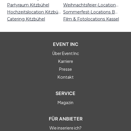
Partyraum Kitzbühel
Weihnachtsfeier-Locations Leipzig
Hochzeitslocation Kitzbühel
Sommerfest-Locations Bonn
Catering Kitzbühel
Film & Fotolocations Kassel
EVENT INC
Über Event Inc
Karriere
Presse
Kontakt
SERVICE
Magazin
FÜR ANBIETER
Wie inseriere ich?