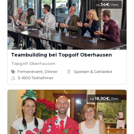
34€
ca.
/ Pers.
Teambuilding bei Topgolf Oberhausen
Topgolf Oberhausen
Firmenevent, Dinner
Speisen & Getränke
5–1600
Teilnehmer
18,90€
ca.
/ Pers.