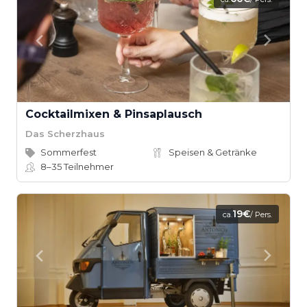
Cocktailmixen & Pinsaplausch
Das Scherzhaus
Sommerfest
Speisen & Getränke
8–35
Teilnehmer
19€
ca.
/ Pers.