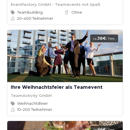
Eventfactory GmbH - Teamevents mit Spaß
Teambuilding
Ohne
20–400
Teilnehmer
38€
ca.
/ Pers.
Ihre Weihnachtsfeier als Teamevent
TeamActivity GmbH
Weihnachtsfeier
10–200
Teilnehmer
66€
ca.
/ Pers.