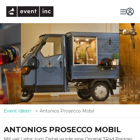
eventinc
‹
›
Event Ideen
Antonios Prosecco Mobil
ANTONIOS PROSECCO MOBIL
Mit viel Liebe zum Detail wurde eine Original 3Rad Piaggio