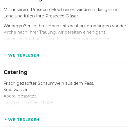
Mit unserem Prosecco Mobil reisen wir durch das ganze
Land und füllen Ihre Prosecco Gläser.
Wir begrüßen in Ihrer Hochzeitslocation, empfangen vor der
Kirche nach Ihrer Trauung, wir bereiten einen ganz
speziellen Start auf Ihrem Firmenevent und bereiten
besondere Momente bei Ihrem privaten Anlass. Es passt
einfach immer und ist sprudelnd speziell.Neben
WEITERLESEN
Professionalität und Zuverlässigkeit lieben wir einfach was
wir tun. Unser freundliches und gut ausgebildetes Team hilft
Ihnen dabei, Ihr Prosecco Erlebnis außergewöhnlich und zu
Catering
etwas ganz Besonderem zu machen.
Frisch gezapfter Schaumwein aus dem Fass.
Wir freuen uns auf ein prickelndes Event mit Ihnen.
Sodawasser.
Aperol gespritzt.
Hugo mit frischer Minze
WEITERLESEN