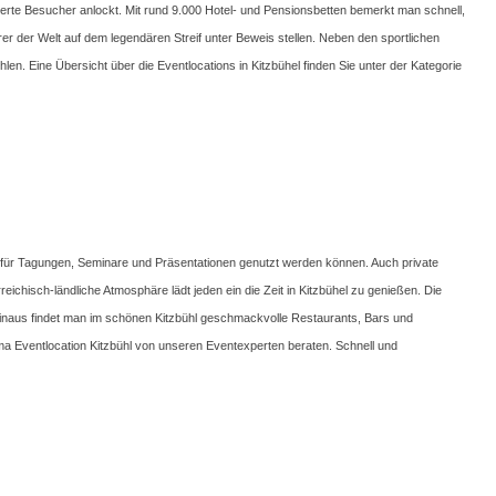
nderte Besucher anlockt. Mit rund 9.000 Hotel- und Pensionsbetten bemerkt man schnell,
rer der Welt auf dem legendären Streif unter Beweis stellen. Neben den sportlichen
n. Eine Übersicht über die Eventlocations in Kitzbühel finden Sie unter der Kategorie
ekt für Tagungen, Seminare und Präsentationen genutzt werden können. Auch private
eichisch-ländliche Atmosphäre lädt jeden ein die Zeit in Kitzbühel zu genießen. Die
 hinaus findet man im schönen Kitzbühl geschmackvolle Restaurants, Bars und
ema Eventlocation Kitzbühl von unseren Eventexperten beraten. Schnell und