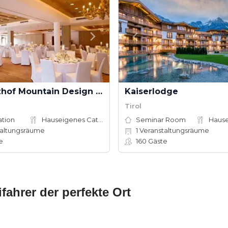
Hotel Kitzhof Mountain Design Resort
Kaiserlodge
Tirol
ation
Hauseigenes Catering
Seminar Room
altungsräume
1
Veranstaltungsräume
e
160
Gäste
fahrer der perfekte Ort