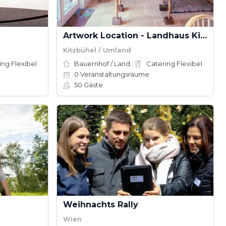
Artwork Location - Landhaus Kitzbühel
Kitzbühel / Umland
ing Flexibel
Bauernhof / Landhaus
Catering Flexibel
0
Veranstaltungsräume
50
Gäste
Weihnachts Rally
Wien