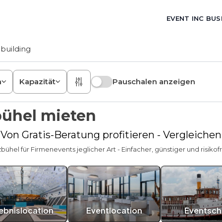
EVENT INC BUS
building
n
Kapazität
Pauschalen anzeigen
bühel mieten
 Von Gratis-Beratung profitieren - Vergleiche
zbühel für Firmenevents jeglicher Art - Einfacher, günstiger und risikof
lebnislocation
Eventlocation
Eventschi