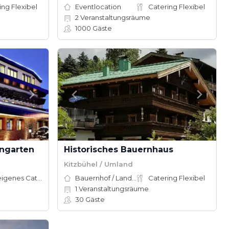
ing Flexibel
Eventlocation
Catering Flexibel
2
Veranstaltungsräume
1000
Gäste
engarten
Historisches Bauernhaus
Kitzbühel / Umland
Hauseigenes Catering
Bauernhof / Landhaus
Catering Flexibel
1
Veranstaltungsräume
30
Gäste