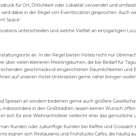
sdruck für Ort, Örtlichkeit oder Lokalität verwendet und umfass
rd dabei in der Regel von Eventlocation gesprochen. Auch wenn
nt Space’.
ations unterscheiden und welche Vielfalt an einzigartigen Locat
eranstaltungsorte an. In der Regel bieten Hotels nicht nur Über
wie über vielen kleineren Meetingräumen, die bei Bedarf für T
henden geschmackvoll eingerichteten Räumlichkeiten und Ballsäl
r Ihnen auf unseren Hotel-Unterseiten gerne näher bringen wollen
 und Speisen an sondern bedienen gerne auch größere Gesellsch
n, insbesondere in den Großstädten, lassen keinen Wunsch offen
et sich für eine Weihnachtsfeier vielleicht eher das gemütliche 
man Kunden oder zukünftige Kunden bei Kaffee und Croissant 
vents eignen sich Restaurants und Frühstücks-Cafes, die häufi