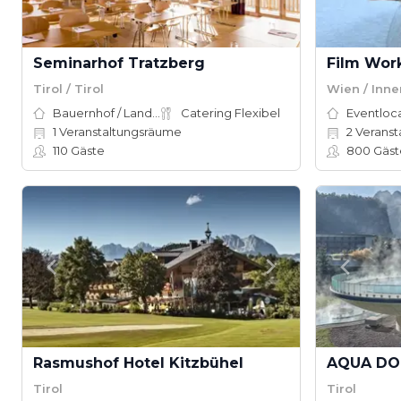
Seminarhof Tratzberg
Film Wor
Tirol / Tirol
Wien / Inne
Bauernhof / Landhaus
Catering Flexibel
Eventloc
1
Veranstaltungsräume
2
Veranst
110
Gäste
800
Gäst
Rasmushof Hotel Kitzbühel
Tirol
Tirol