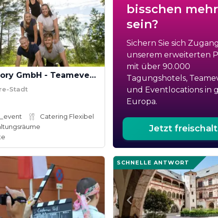
bisschen mehr
sein?
Sichern Sie sich Zugan
unserem erweiterten Po
mit über 90.000
Eventfactory GmbH - Teamevents mit Spaß
Tagungshotels, Teame
re-Stadt
und Eventlocations in 
Europa.
_event
Catering Flexibel
altungsräume
Jetzt freischal
te
SCHNELLE ANTWORT