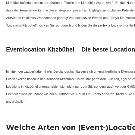
Kitzbühel befindet sich im nordöstlichen Tirol in den Kitzbühler Alpen. Am Fuße des Hah
dass der Fremdenverkehr in dieser Region imposant ist. Highlight im Kitzbühler Kalender
Aktivitäten ist dieses Wochenende geprägt von exklusiven Events und Partys für Promine
"Locations Kitzbühel". Klicken Sie sich durch und finden Sie die perfekte Location für Ihr 
Eventlocation Kitzbühel – Die beste Location
Inmitten der zauberhaften tiroler Berglandschaft lassen sich unterschiedlichste Eventlo
Festlichkeiten finden in den schönen Kitzbühler Hotels ihre perfekten Kulissen, egal ob 
Locations in Kitzbühel unterscheiden sich nicht nur vom Stil, sondern auch von der Gr
Eventlocations die Indoor wie auch Outdoor viel Raum für Events anbieten. Klicken Sie 
unverbindlich!
Welche Arten von (Event-)Locatio