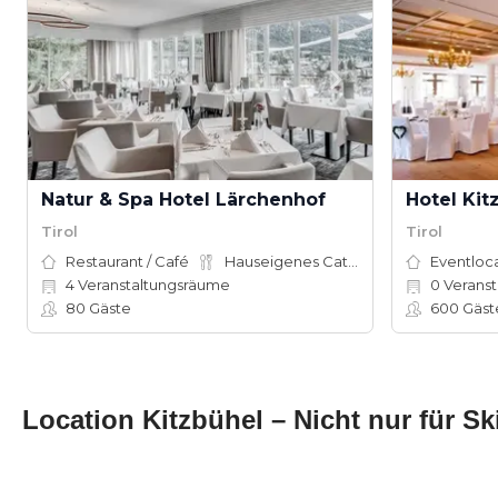
Natur & Spa Hotel Lärchenhof
Tirol
Tirol
Restaurant / Café
Hauseigenes Catering
Eventloc
4
Veranstaltungsräume
0
Veranst
80
Gäste
600
Gäst
Location Kitzbühel – Nicht nur für Ski