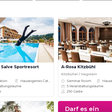
Salve Sportresort
A-Rosa Kitzbühl
Kitzbühel / Hagstein
ation
Hauseigenes Catering
Seminar Room
altungsräume
5
Veranstaltungsräume
e
250
Gäste
Darf es ein