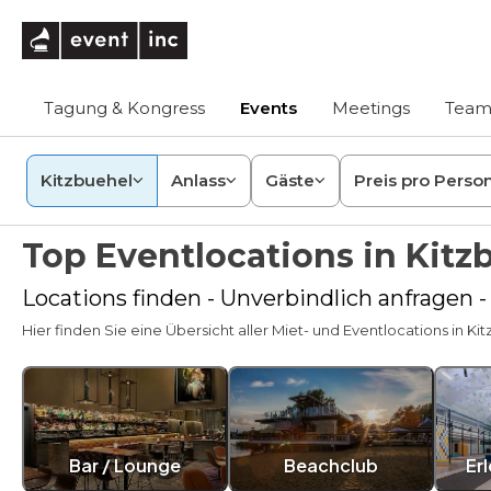
eventinc
Tagung & Kongress
Events
Meetings
Team
Kitzbuehel
Anlass
Gäste
Preis pro Perso
Top Eventlocations in Kitz
Locations finden - Unverbindlich anfragen -
Hier finden Sie eine Übersicht aller Miet- und Eventlocations in Kit
Bar / Lounge
Beachclub
Er