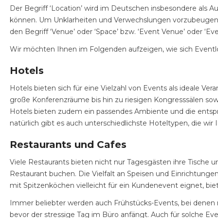
Der Begriff ‘Location’ wird im Deutschen insbesondere als Au
können. Um Unklarheiten und Verwechslungen vorzubeugen wi
den Begriff ‘Venue’ oder ‘Space’ bzw. ‘Event Venue’ oder ‘Eve
Wir möchten Ihnen im Folgenden aufzeigen, wie sich Eventloc
Hotels
Hotels bieten sich für eine Vielzahl von Events als ideale V
große Konferenzräume bis hin zu riesigen Kongresssälen so
Hotels bieten zudem ein passendes Ambiente und die entsprec
natürlich gibt es auch unterschiedlichste Hoteltypen, die wi
Restaurants und Cafes
Viele Restaurants bieten nicht nur Tagesgästen ihre Tische
Restaurant buchen. Die Vielfalt an Speisen und Einrichtunge
mit Spitzenköchen vielleicht für ein Kundenevent eignet, biet
Immer beliebter werden auch Frühstücks-Events, bei denen 
bevor der stressige Tag im Büro anfängt. Auch für solche E