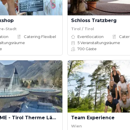
kshop
Schloss Tratzberg
re-Stadt
Tirol / Tirol
ation
Catering Flexibel
Eventlocation
Cater
altungsräume
5
Veranstaltungsräume
e
700
Gäste
AQUA DOME - Tirol Therme Längenfeld
Team Experience
Wien