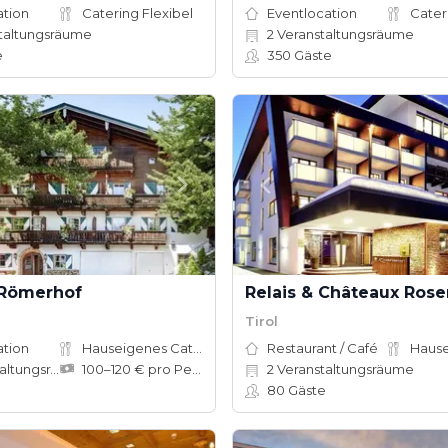
ation
Catering Flexibel
Eventlocation
Cater
taltungsräume
2
Veranstaltungsräume
e
350
Gäste
 Römerhof
Relais & Châteaux Ros
Tirol
ation
Hauseigenes Catering
Restaurant / Café
tungsräume
100–120 € pro Person
2
Veranstaltungsräume
80
Gäste