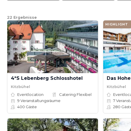
22
Ergebnisse
HIGHLIGHT
4*S Lebenberg Schlosshotel
Das Hohe 
Kitzbühel
Kitzbühel
Eventlocation
Catering Flexibel
Eventloc
9
Veranstaltungsräume
7
Veranst
400
Gäste
280
Gäst