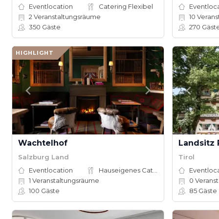
Eventlocation
Catering Flexibel
Eventloc
2
Veranstaltungsräume
10
Verans
350
Gäste
270
Gäst
HIGHLIGHT
Wachtelhof
Landsitz
Salzburg Land
Tirol
Eventlocation
Hauseigenes Catering
Eventloc
1
Veranstaltungsräume
0
Veranstal
100
Gäste
85
Gäste