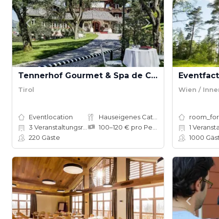
Tennerhof Gourmet & Spa de Charme Hotel
Tirol
Wien / Inne
Eventlocation
Hauseigenes Catering
room_for
3
Veranstaltungsräume
100–120 € pro Person
1
Veranst
220
Gäste
1000
Gäs