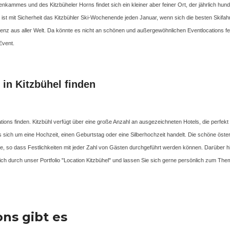
nenkammes und des Kitzbüheler Horns findet sich ein kleiner aber feiner Ort, der jährlich hu
 ist mit Sicherheit das Kitzbühler Ski-Wochenende jeden Januar, wenn sich die besten Skifah
nz aus aller Welt. Da könnte es nicht an schönen und außergewöhnlichen Eventlocations fehle
Event.
 in Kitzbühel finden
cations finden. Kitzbühl verfügt über eine große Anzahl an ausgezeichneten Hotels, die perf
es sich um eine Hochzeit, einen Geburtstag oder eine Silberhochzeit handelt. Die schöne österr
öße, so dass Festlichkeiten mit jeder Zahl von Gästen durchgeführt werden können. Darüber
sich durch unser Portfolio "Location Kitzbühel" und lassen Sie sich gerne persönlich zum Th
ns gibt es