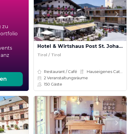
g zu
rtfolio
Hotel & Wirtshaus Post St. Johann in Tirol
vents
Tirol / Tirol
ganz
Restaurant / Café
Hauseigenes Catering
2
Veranstaltungsräume
ten
150
Gäste