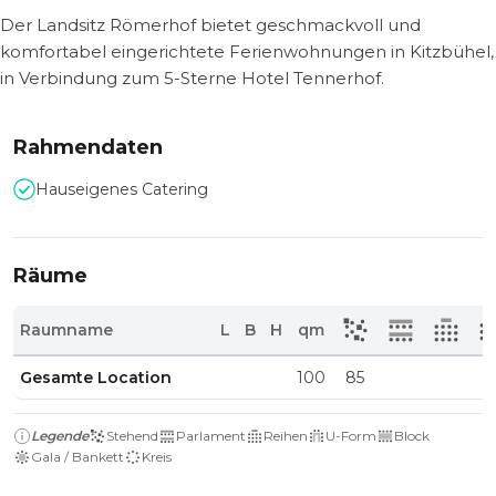
Der Landsitz Römerhof bietet geschmackvoll und
komfortabel eingerichtete Ferienwohnungen in Kitzbühel,
in Verbindung zum 5-Sterne Hotel Tennerhof.
Rahmendaten
Hauseigenes Catering
Räume
Raumname
L
B
H
qm
Gesamte Location
100
85
Legende
Stehend
Parlament
Reihen
U-Form
Block
Gala / Bankett
Kreis