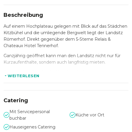
Beschreibung
Auf einem Hochplateau gelegen mit Blick auf das Städchen
Kitzbühel und die umliegende Bergwelt liegt der Landsitz
Römerhof. Direkt gegenüber dem 5-Sterne Relais &
Chateaux Hotel Tennerhof.
Ganzjährig geöffnet kann man den Landsitz nicht nur für
Kurzaufenthalte, sondern auch langfristig mieten.
Bei uns genießen Sie die Ungebundenheit einer
WEITERLESEN
Ferienwohnung und den Service eines Hotels. Unsere
Apartments in Kitzbühel überzeugen mit höchstem
Komfort und gemütlicher Wohlfühlatmosphäre.
Catering
Erleben Sie einen unvergesslichen Urlaub in Tirol in unseren
Ferienwohnungen in Kitzbühel und genießen Sie die
Mit Servicepersonal
atemberaubende Landschaft der Alpen, sind sportlich aktiv
Küche vor Ort
buchbar
oder lassen Sie einfach Ihre Seele baumeln.
Hauseigenes Catering
Wenn Sie zu Gast in einer der Ferienwohnungen im