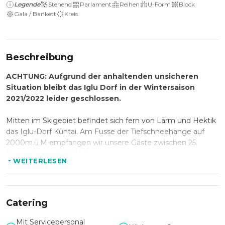
Legende
Stehend
Parlament
Reihen
U-Form
Block
Gala / Bankett
Kreis
Beschreibung
ACHTUNG: Aufgrund der anhaltenden unsicheren
Situation bleibt das Iglu Dorf in der Wintersaison
2021/2022 leider geschlossen.
Mitten im Skigebiet befindet sich fern von Lärm und Hektik
das Iglu-Dorf Kühtai. Am Fusse der Tiefschneehänge auf
2000m.ü.M empfangen wir unsere Gäste zwischen 25.
Dezember und 05. April.
WEITERLESEN
Unter einem jährlich wechselnden Kunstthema gestalten
unsere Künstler eine eigene Welt aus Schnee und Eis.
Aktivitäten in und ums Iglu wie Schneeskulpturen schnitzen,
Catering
klassischer Iglu-Bau und Schneeschuhlaufen ergänzen die
Iglu-Räumlichkeiten als Plattform für Ihren privaten oder
Mit Servicepersonal