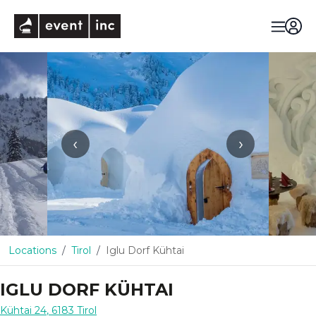
eventinc
‹
›
Locations
Tirol
Iglu Dorf Kühtai
IGLU DORF KÜHTAI
Kühtai 24
,
6183
Tirol