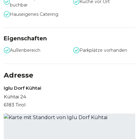
Küche vor Ort
Firmenevent.
buchbar
Hauseigenes Catering
Dazu bieten wir kulinarische Angebote im Schnee-Iglu oder
im Freien. Für eine Übernachtung stehen 44 Schlafsäcke zur
Verfügung.
Eigenschaften
Außenbereich
Parkplätze vorhanden
Adresse
Iglu Dorf Kühtai
Kühtai 24
6183 Tirol