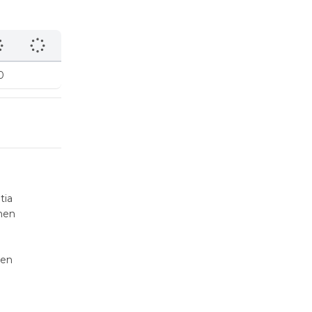
0
tia
inen
ven