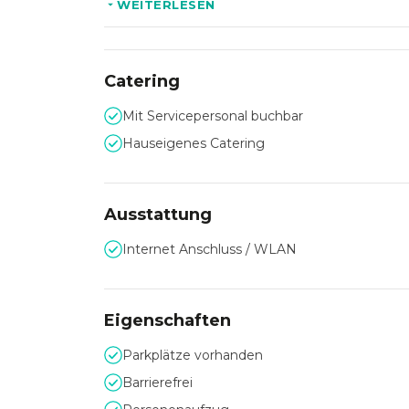
WEITERLESEN
Neben dem
Altia Restaurant
steht Ihnen zude
Cocktailkreationen und einer ebenso tollen Atm
Catering
Mit Servicepersonal buchbar
Hauseigenes Catering
Ausstattung
Internet Anschluss / WLAN
Eigenschaften
Parkplätze vorhanden
Barrierefrei