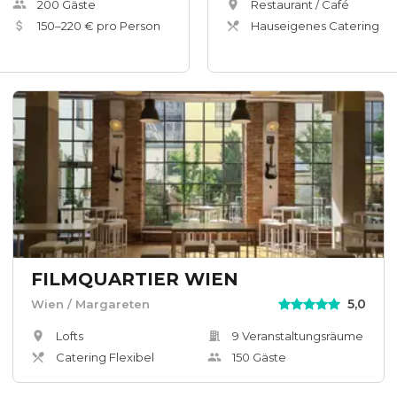
200
Gäste
Restaurant / Café
150
–
220
€ pro Person
Hauseigenes Catering
FILMQUARTIER WIEN
5,0
Wien
/ Margareten
Lofts
9
Veranstaltungsräum
e
Catering Flexibel
150
Gäste