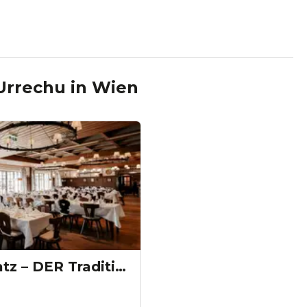
 Urrechu
in
Wien
Mayer am Pfarrplatz – DER Traditionsheurige