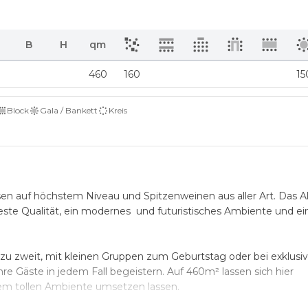
B
H
qm
460
160
15
Block
Gala / Bankett
Kreis
sen auf höchstem Niveau und Spitzenweinen aus aller Art. Das
Al
este Qualität, ein modernes und futuristisches Ambiente und e
zu zweit, mit kleinen Gruppen zum Geburtstag oder bei exklusi
re Gäste in jedem Fall begeistern. Auf 460m² lassen sich hier
nem tollen Ambiente umsetzen lassen.