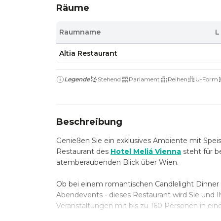
Räume
Raumname
L
Altia Restaurant
Legende
Stehend
Parlament
Reihen
U-Form
Beschreibung
Genießen Sie ein exklusives Ambiente mit Spei
Restaurant
des
Hotel Meliá Vienna
steht für b
atemberaubenden Blick über Wien.
Ob bei einem romantischen Candlelight Dinner 
Abendevents - dieses Restaurant wird Sie und Ih
Veranstaltungen mit bis zu 160 Personen in ei