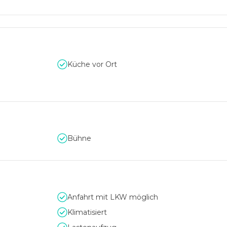
m auch noch die
Altia Sky Bar
, ein Stockwerk höher, mit kreative
osphäre für Ihr Event zur Verfügung.
Küche vor Ort
Bühne
Anfahrt mit LKW möglich
Klimatisiert