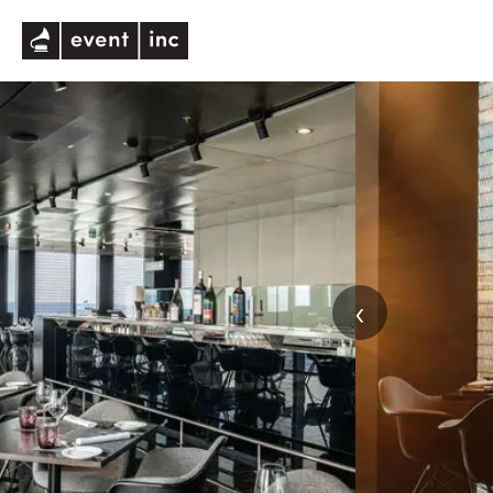
eventinc
‹