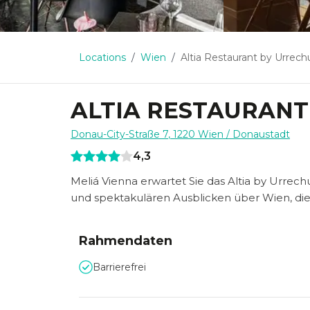
Locations
Wien
Altia Restaurant by Urrech
ALTIA RESTAURANT
Donau-City-Straße 7
,
1220
Wien
/ Donaustadt
4,3
Meliá Vienna erwartet Sie das Altia by Urrec
und spektakulären Ausblicken über Wien, di
Rahmendaten
Barrierefrei