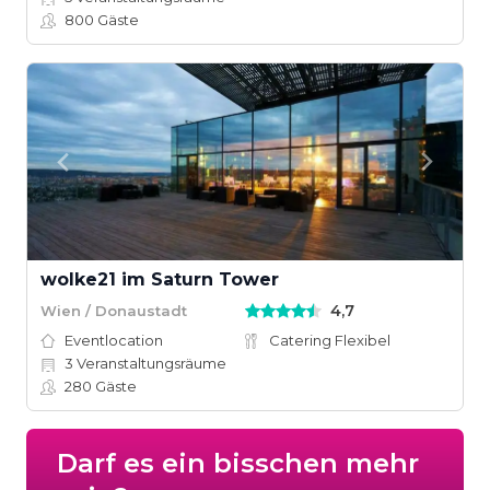
800
Gäste
wolke21 im Saturn Tower
4,7
Wien / Donaustadt
Eventlocation
Catering Flexibel
3
Veranstaltungsräume
280
Gäste
Darf es ein bisschen mehr