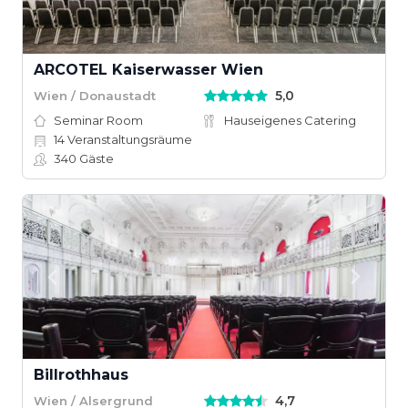
ARCOTEL Kaiserwasser Wien
5,0
Wien / Donaustadt
Seminar Room
Hauseigenes Catering
14
Veranstaltungsräume
340
Gäste
Billrothhaus
4,7
Wien / Alsergrund