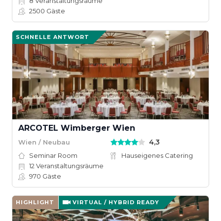
8
Veranstaltungsräume
2500
Gäste
SCHNELLE ANTWORT
ARCOTEL Wimberger Wien
4,3
Wien / Neubau
Seminar Room
Hauseigenes Catering
12
Veranstaltungsräume
970
Gäste
HIGHLIGHT
VIRTUAL / HYBRID READY