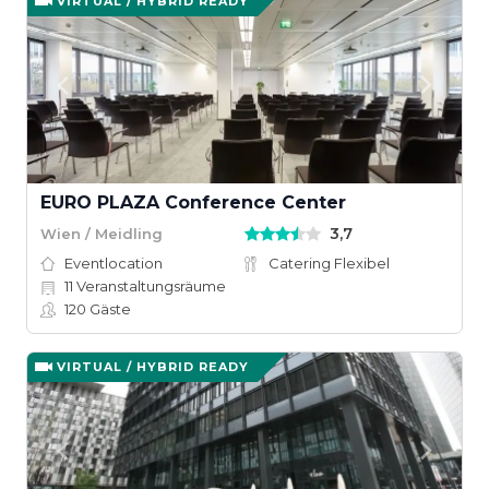
VIRTUAL / HYBRID READY
EURO PLAZA Conference Center
3,7
Wien / Meidling
Eventlocation
Catering Flexibel
11
Veranstaltungsräume
120
Gäste
VIRTUAL / HYBRID READY