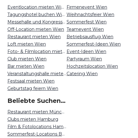
Eventlocation mieten Wien
Firmenevent Wien
Tagungshotel buchen Wien
Weihnachtsfeier Wien
Messehalle und Kongresszentrum mieten Wien
Sommerfest Wien
Off-Location mieten Wien
Teamevent Wien
Restaurant mieten Wien
Betriebsausflug Wien
Loft mieten Wien
Sommerfest-Ideen Wien
Foto- & Filmlocation mieten Wien
Event-Ideen Wien
Club mieten Wien
Partyraum Wien
Bar mieten Wien
Hochzeitslocation Wien
Veranstaltungshalle mieten Wien
Catering Wien
Festsaal mieten Wien
Geburtstag feiern Wien
Beliebte Suchen auf Event Inc
Restaurant mieten München
Clubs mieten Hamburg
Film & Fotolocations Hamburg
Sommerfest-Locations Berlin