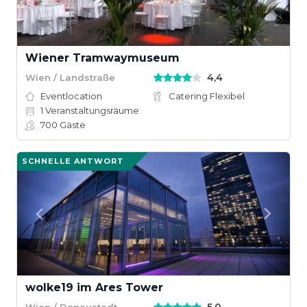
Wiener Tramwaymuseum
4,4
Wien / Landstraße
Eventlocation
Catering Flexibel
1
Veranstaltungsräume
700
Gäste
SCHNELLE ANTWORT
wolke19 im Ares Tower
Wien / Donaustadt