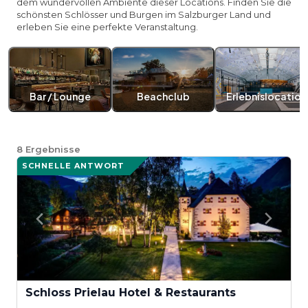
dem wundervollen Ambiente dieser Locations. Finden Sie die
schönsten Schlösser und Burgen im Salzburger Land und
erleben Sie eine perfekte Veranstaltung.
Bar / Lounge
Beachclub
Erlebnislocation
8
Ergebnisse
SCHNELLE ANTWORT
Schloss Prielau Hotel & Restaurants