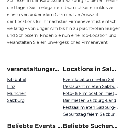
Schlösser in der Barockstadt Salzburg zu bieten. Feiern
und tagen Sie in eleganten Räumlichkeiten inklusive
einem verzauberndem Charme. Die Auswahl
der Locations für Ihr nächstes Firmenevent ist einfach
vielfältig – von uriger Alm bis hin zu prachtvollen Burgen
und Schlössern. Finden Sie nun eine Top-Location und
veranstalten Sie ein unvergessliches Firmenevent.
veranstaltungsraum-firmenevents um Salzburg Land
Locations in Salzburg Land mieten
Kitzbühel
Eventlocation mieten Salzburg-Land
Linz
Restaurant mieten Salzburg-Land
München
Foto- & Filmlocation mieten Salzburg-Land
Salzburg
Bar mieten Salzburg-Land
Festsaal mieten Salzburg-Land
Geburtstag feiern Salzburg-Land
Beliebte Events in Salzburg Land
Beliebte Suchen auf Event Inc