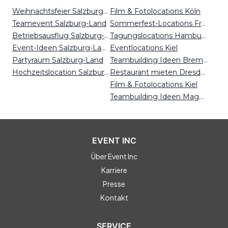
Weihnachtsfeier Salzburg-Land
Film & Fotolocations Köln
Teamevent Salzburg-Land
Sommerfest-Locations Frankfurt
Betriebsausflug Salzburg-Land
Tagungslocations Hamburg
Event-Ideen Salzburg-Land
Eventlocations Kiel
Partyraum Salzburg-Land
Teambuilding Ideen Bremen
Hochzeitslocation Salzburg-Land
Restaurant mieten Dresden
Film & Fotolocations Kiel
Teambuilding Ideen Magdeburg
EVENT INC
Über Event Inc
Karriere
Presse
Kontakt
SERVICE