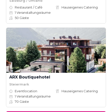
Salzburg / Umland
Restaurant / Café
Hauseigenes Catering
1
Veranstaltungsräume
50
Gäste
ARX Boutiquehotel
Steiermark
Eventlocation
Hauseigenes Catering
1
Veranstaltungsräume
70
Gäste