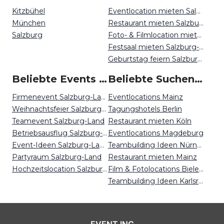
Kitzbühel
Eventlocation mieten Salzburg-Land
München
Restaurant mieten Salzburg-Land
Salzburg
Foto- & Filmlocation mieten Salzburg-Land
Festsaal mieten Salzburg-Land
Geburtstag feiern Salzburg-Land
Beliebte Events in Salzburg Land
Beliebte Suchen auf Event Inc
Firmenevent Salzburg-Land
Eventlocations Mainz
Weihnachtsfeier Salzburg-Land
Tagungshotels Berlin
Teamevent Salzburg-Land
Restaurant mieten Köln
Betriebsausflug Salzburg-Land
Eventlocations Magdeburg
Event-Ideen Salzburg-Land
Teambuilding Ideen Nürnberg
Partyraum Salzburg-Land
Restaurant mieten Mainz
Hochzeitslocation Salzburg-Land
Film & Fotolocations Bielefeld
Teambuilding Ideen Karlsruhe