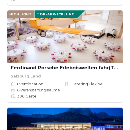
HIGHLIGHT
TOP-ABWICKLUNG
Ferdinand Porsche Erlebniswelten fahr(T)raum
Salzburg Land
Eventlocation
Catering Flexibel
6
Veranstaltungsräume
300
Gäste