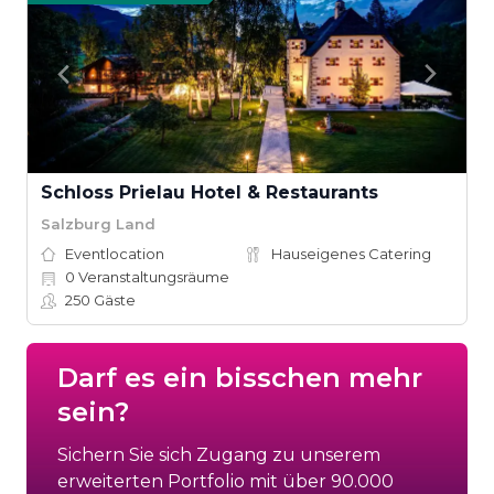
Schloss Prielau Hotel & Restaurants
Salzburg Land
Eventlocation
Hauseigenes Catering
0
Veranstaltungsräume
250
Gäste
Darf es ein bisschen mehr
sein?
Sichern Sie sich Zugang zu unserem
erweiterten Portfolio mit über 90.000