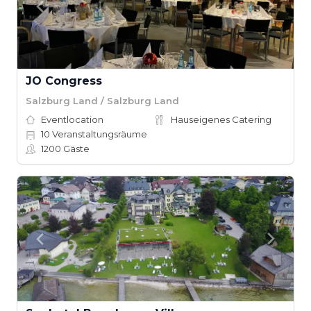
JO Congress
Salzburg Land / Salzburg Land
Eventlocation
Hauseigenes Catering
10
Veranstaltungsräume
1200
Gäste