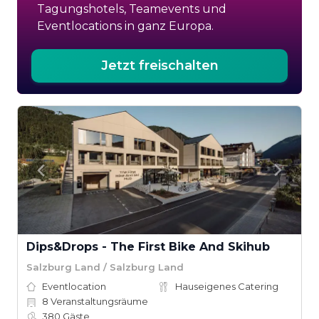
Tagungshotels, Teamevents und
Eventlocations in ganz Europa.
Jetzt freischalten
Dips&Drops - The First Bike And Skihub
Salzburg Land / Salzburg Land
Eventlocation
Hauseigenes Catering
8
Veranstaltungsräume
380
Gäste