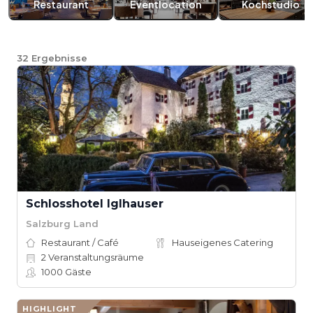
Restaurant
Eventlocation
Kochstudio
32
Ergebnisse
Schlosshotel Iglhauser
Salzburg Land
Restaurant / Café
Hauseigenes Catering
2
Veranstaltungsräume
1000
Gäste
HIGHLIGHT