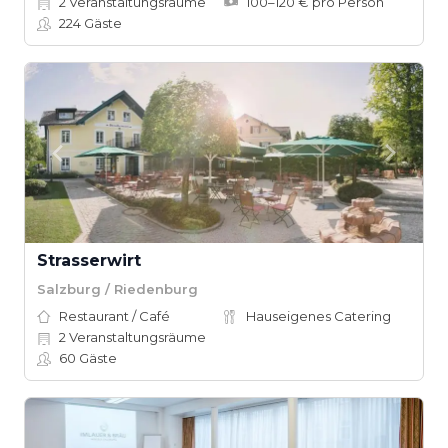
2
Veranstaltungsräume
100–120 € pro Person
224
Gäste
Strasserwirt
Salzburg / Riedenburg
Restaurant / Café
Hauseigenes Catering
2
Veranstaltungsräume
60
Gäste