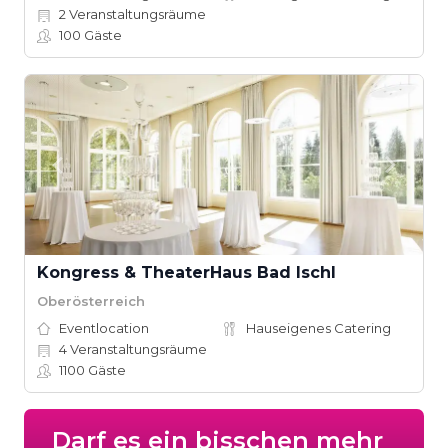
2
Veranstaltungsräume
100
Gäste
Kongress & TheaterHaus Bad Ischl
Oberösterreich
Eventlocation
Hauseigenes Catering
4
Veranstaltungsräume
1100
Gäste
Darf es ein bisschen mehr