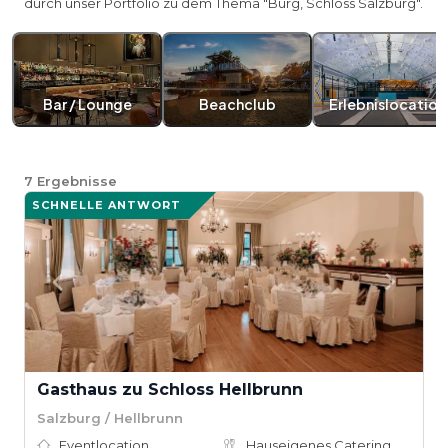
durch unser Portfolio zu dem Thema "Burg, Schloss Salzburg".
Bar / Lounge
Beachclub
Erlebnislocation
7
Ergebnisse
SCHNELLE ANTWORT
Gasthaus zu Schloss Hellbrunn
Salzburg / Hellbrunn
Eventlocation
Hauseigenes Catering