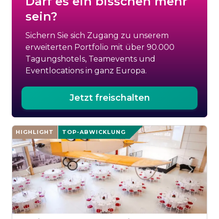
Darf es ein bisschen mehr
sein?
Sichern Sie sich Zugang zu unserem
erweiterten Portfolio mit über 90.000
Tagungshotels, Teamevents und
Eventlocations in ganz Europa.
Jetzt freischalten
HIGHLIGHT
TOP-ABWICKLUNG