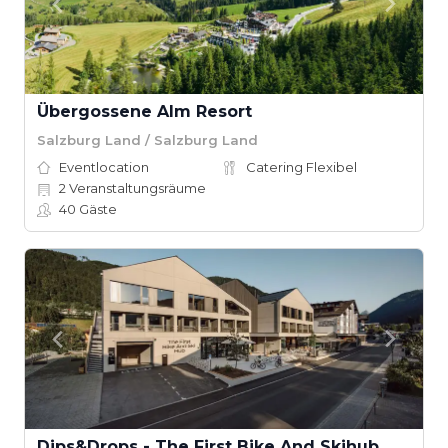
Übergossene Alm Resort
Salzburg Land / Salzburg Land
Eventlocation
Catering Flexibel
2
Veranstaltungsräume
40
Gäste
Dips&Drops - The First Bike And Skihub