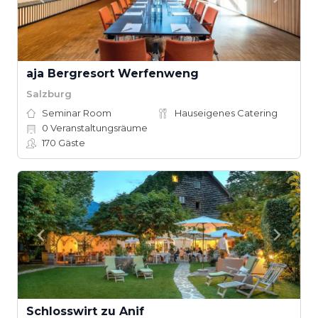
aja Bergresort Werfenweng
Salzburg
Seminar Room
Hauseigenes Catering
0
Veranstaltungsräume
170
Gäste
Schlosswirt zu Anif