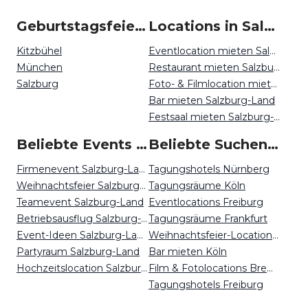
Geburtstagsfeiern um Salzburg Land
Locations in Salzburg Land mieten
Kitzbühel
Eventlocation mieten Salzburg-Land
München
Restaurant mieten Salzburg-Land
Salzburg
Foto- & Filmlocation mieten Salzburg-Land
Bar mieten Salzburg-Land
Festsaal mieten Salzburg-Land
Beliebte Events in Salzburg Land
Beliebte Suchen auf Event Inc
Firmenevent Salzburg-Land
Tagungshotels Nürnberg
Weihnachtsfeier Salzburg-Land
Tagungsräume Köln
Teamevent Salzburg-Land
Eventlocations Freiburg
Betriebsausflug Salzburg-Land
Tagungsräume Frankfurt
Event-Ideen Salzburg-Land
Weihnachtsfeier-Locations Essen
Partyraum Salzburg-Land
Bar mieten Köln
Hochzeitslocation Salzburg-Land
Film & Fotolocations Bremen
Tagungshotels Freiburg