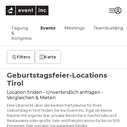
eventinc
Tagung
Events
Meetings
Teambuilding
&
Kongress
Filters
Karte
Geburtstagsfeier-Locations
Tirol
Location finden - Unverbindlich anfragen -
Vergleichen & Mieten
Eine Übersicht über die besten Partyräume für Ihren
Geburtstag in Tirol finden Sie bei Event Inc. Egal ob kleine
Räume mit eigener Bar, private Bereiche in Nachtclubs und
Restaurants oder große Säle und Partylocations für bis zu 300
Personen, hier werden Sie garantiert fündig.