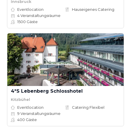
Innsbruck
Eventlocation
Hauseigenes Catering
4
Veranstaltungsräume
1500
Gäste
4*S Lebenberg Schlosshotel
Kitzbühel
Eventlocation
Catering Flexibel
9
Veranstaltungsräume
400
Gäste