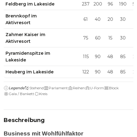
Feldberg im Lakeside
237
200
96
190
5
Brennkopf im
61
40
20
30
1
Aktivresort
Zahmer Kaiser im
75
60
15
30
1
Aktivresort
Pyramidenspitze im
115
90
48
85
2
Lakeside
Heuberg im Lakeside
122
90
48
85
2
Legende
Stehend
Parlament
Reihen
U-Form
Block
Gala / Bankett
Kreis
Beschreibung
Business mit Wohlfühlfaktor