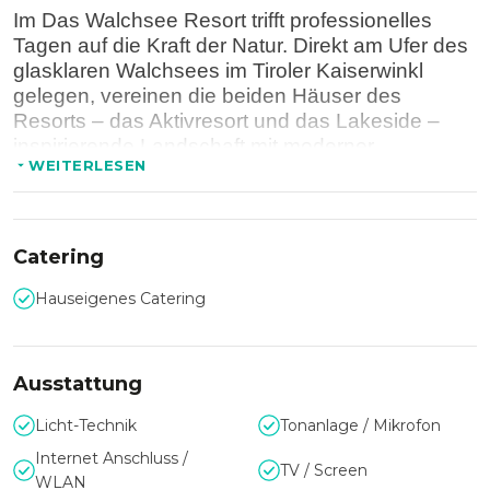
Im Das Walchsee Resort trifft professionelles
Tagen auf die Kraft der Natur. Direkt am Ufer des
glasklaren Walchsees im Tiroler Kaiserwinkl
gelegen, vereinen die beiden Häuser des
Resorts
–
das Aktivresort und das Lakeside
–
inspirierende Landschaft mit moderner
WEITERLESEN
Seminarinfrastruktur.
Ein besonderes Highlight erwartet Veranstalter
Catering
und Gäste im 2024 eröffneten Lakeside: Ob
spannende Seminare, Get-togethers unter freiem
Hauseigenes Catering
Himmel oder Firmenevents, die in Erinnerung
bleiben
–
hier wird direkt am Seeufer getagt.
Ausstattung
Die beiden modernen Veranstaltungsräume
Licht-Technik
Tonanlage / Mikrofon
lassen sich individuell kombinieren und bieten
Internet Anschluss /
TV / Screen
zusammengeschlossen Platz für bis zu 190
WLAN