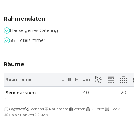
Rahmendaten
Hauseigenes Catering
58 Hotelzimmer
Räume
Raumname
L
B
H
qm
Seminarraum
40
20
Legende
Stehend
Parlament
Reihen
U-Form
Block
Gala / Bankett
Kreis