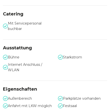
Bis zu acht Säle auf dem insgesamt 6.500m² großen Areal
wurden mit viel Liebe zum Detail erhalten und stehen Ihnen
für Veranstaltungen mit bis zu 350 Gästen zur Verfügung.
Catering
Der wunderschöne Innenhof kann zusätzlich mit bis zu 750
Gästen bespielt werden.
Mit Servicepersonal
buchbar
Eingebettet im Herzen der Stadt Hohenems bietet der
Palast Hohenems somit einen tollen Rahmen für Events in
einem ganz besonderen und historischem Ambiente.
Ausstattung
Bühne
Starkstrom
Internet Anschluss /
WLAN
Eigenschaften
Außenbereich
Parkplätze vorhanden
Anfahrt mit LKW möglich
Festsaal