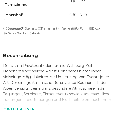
38
29
Turmzimmer
Innenhof
680
750
Legende
Stehend
Parlament
Reihen
U-Form
Block
Gala / Bankett
Kreis
Beschreibung
Der sich in Privatbesitz der Familie Waldburg-Zeil-
Hohenems befindliche Palast Hohenems bietet Ihnen
vielseitige Möglichkeiten zur Umsetzung von Events jeder
Art. Der einzige italienische Renaissance Bau nördlich der
Alpen versprüht eine ganz besondere Atmosphäre in der
Tagungen, Seminare, Firmenevents sowie standesamtliche
Trauungen, freie Trauungen und Hochzeitsfeiern nach Ihren
Wünschen realisiert werden können.
WEITERLESEN