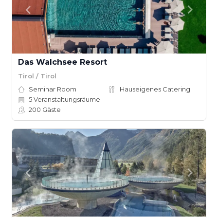
Das Walchsee Resort
Tirol / Tirol
Seminar Room
Hauseigenes Catering
5
Veranstaltungsräume
200
Gäste