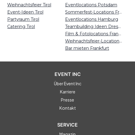
Weihnachtsfeier Tirol
Eventlocations Potsdam
Event-Ideen Tirol
Sommerfest-Locations Frankfurt
Partyraum Tirol
Eventlocations Hamburg
Catering Tirol
Teambuilding Ideen Dresden
Film & Fotolocations Frankfurt
Weihnachtsfeier-Locations Bremen
Bar mieten Frankfurt
EVENT INC
Über Event Inc
Karriere
Presse
Kontakt
SERVICE
Magazin