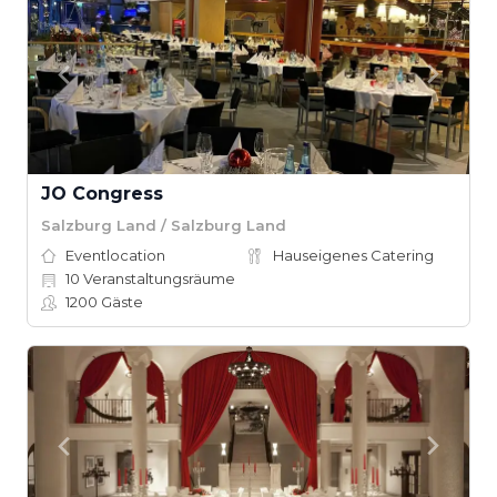
JO Congress
Salzburg Land / Salzburg Land
Eventlocation
Hauseigenes Catering
10
Veranstaltungsräume
1200
Gäste