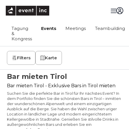
eventinc
Tagung
Events
Meetings
Teambuilding
&
Kongress
Filters
Karte
Bar mieten Tirol
Bar mieten Tirol - Exklusive Bars in Tirol mieten
Suchen Sie die perfekte Bar in Tirol für Ihr nächstes Event? In
dem Portfolio finden Sie die schönsten Bars in Tirol – inmitten
der wunderschönen Alpenwelt und einem einzigartigen
Ausblick auf die Berge. Sie haben die Wahl zwischen uriger
Location in ländlicher Lage und modern eingerichtetem
Kellergewölbe in Stadtnähe. Genießen Sie stilvolle Drinks in
außergewöhnlichen Bars und erleben Sie ein