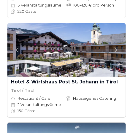
3
Veranstaltungsräume
100–120 € pro Person
220
Gäste
Hotel & Wirtshaus Post St. Johann in Tirol
Tirol / Tirol
Restaurant / Café
Hauseigenes Catering
2
Veranstaltungsräume
150
Gäste