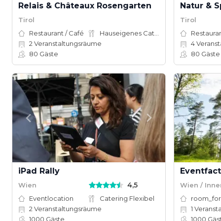
Relais & Châteaux Rosengarten
Natur & S
Tirol
Tirol
Restaurant / Café
Hauseigenes Catering
Restauran
2
Veranstaltungsräume
4
Veranst
80
Gäste
80
Gäste
iPad Rally
4,5
Wien
Wien / Inne
Eventlocation
Catering Flexibel
room_for
2
Veranstaltungsräume
1
Veranst
1000
Gäste
1000
Gäs