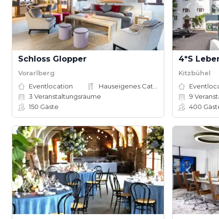
Schloss Glopper
4*S Lebe
Vorarlberg
Kitzbühel
Eventlocation
Hauseigenes Catering
Eventloc
3
Veranstaltungsräume
9
Veranst
150
Gäste
400
Gäst