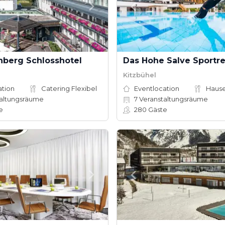
nberg Schlosshotel
Das Hohe Salve Sportre
Kitzbühel
ation
Catering Flexibel
Eventlocation
altungsräume
7
Veranstaltungsräume
e
280
Gäste