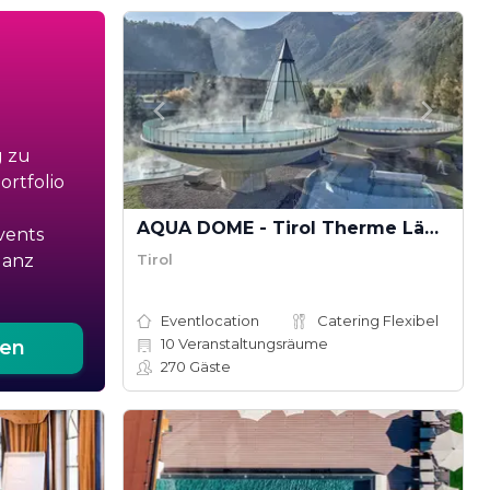
g zu
rtfolio
AQUA DOME - Tirol Therme Längenfeld
vents
Tirol
ganz
Eventlocation
Catering Flexibel
10
Veranstaltungsräume
ten
270
Gäste