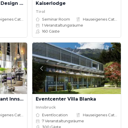
Hotel Kitzhof Mountain Design Resort
Kaiserlodge
Tirol
Hauseigenes Catering
Seminar Room
Hauseigenes Catering
1
Veranstaltungsräume
160
Gäste
aDLERS Hotel & Restaurant Innsbruck
Eventcenter Villa Blanka
Innsbruck
Hauseigenes Catering
Eventlocation
Hauseigenes Catering
7
Veranstaltungsräume
300
Gäste