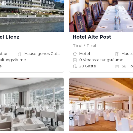
el Lienz
Hotel Alte Post
Tirol / Tirol
ation
Hauseigenes Catering
Hotel
altungsräume
0
Veranstaltungsräume
e
20
Gäste
58
Ho