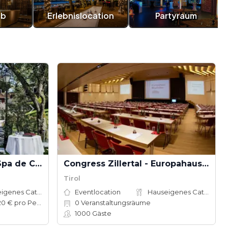
ub
Erlebnislocation
Partyraum
Tennerhof Gourmet & Spa de Charme Hotel
Congress Zillertal - Europahaus Mayrhofen
Tirol
Hauseigenes Catering
Eventlocation
Hauseigenes Catering
100–120 € pro Person
0
Veranstaltungsräume
1000
Gäste