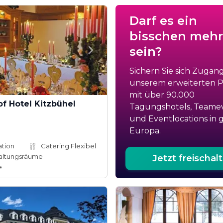
Darf es ein
bisschen mehr
sein?
Sichern Sie sich Zugan
unserem erweiterten Po
mit über 90.000
f Hotel Kitzbühel
Tagungshotels, Teame
und Eventlocations in 
Europa.
ation
Catering Flexibel
altungsräume
Jetzt freischal
e