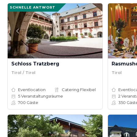
SCHNELLE ANTWORT
Schloss Tratzberg
Rasmusho
Tirol / Tirol
Tirol
Eventlocation
Catering Flexibel
Eventloc
5
Veranstaltungsräume
2
Veranst
700
Gäste
350
Gäst