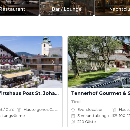
Restaurant
Bar / Lounge
Nachtcl
Hotel & Wirtshaus Post St. Johann in Tirol
Tirol
t / Café
Hauseigenes Catering
Eventlocation
altungsräume
3
Veranstaltungsräume
220
Gäste