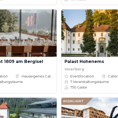
t 1809 am Bergisel
Palast Hohenems
Vorarlberg
ation
Hauseigenes Catering
Eventlocation
Cater
altungsräume
7
Veranstaltungsräume
e
750
Gäste
HIGHLIGHT