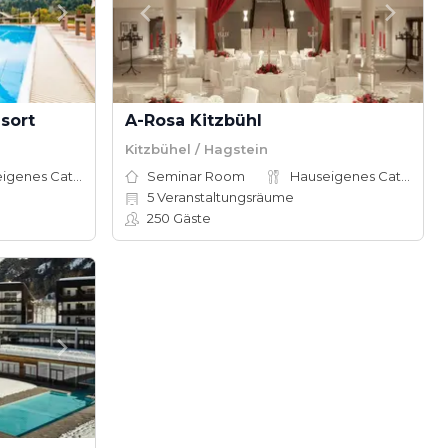
sort
A-Rosa Kitzbühl
Kitzbühel / Hagstein
Hauseigenes Catering
Seminar Room
Hauseigenes Catering
5
Veranstaltungsräume
250
Gäste