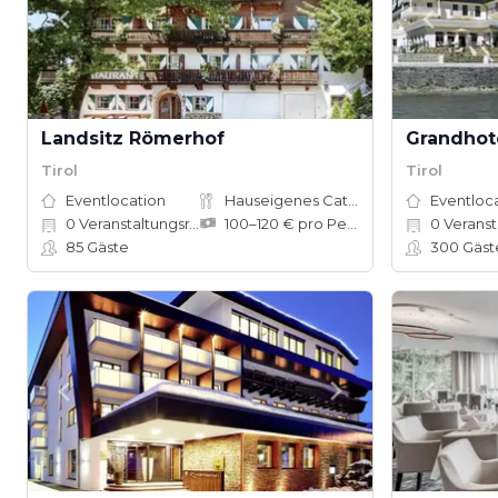
Landsitz Römerhof
Grandhot
Tirol
Tirol
Eventlocation
Hauseigenes Catering
Eventloc
0
Veranstaltungsräume
100–120 € pro Person
0
Veranst
85
Gäste
300
Gäst