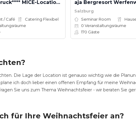
Das Innsbruck**** MICE-Location Boutique Convention
aja Bergresort Werfe
Salzburg
t / Café
Catering Flexibel
Seminar Room
altungsräume
0
Veranstaltungsräume
e
170
Gäste
achten?
hten. Die Lage der Location ist genauso wichtig wie die Planun
 plane ich doch lieber einen offenen Empfang für meine Weihnach
. Fragen Sie uns zum Thema Weihnachtsfeier - wir beraten Sie ger
ich für Ihre Weihnachtsfeier an?