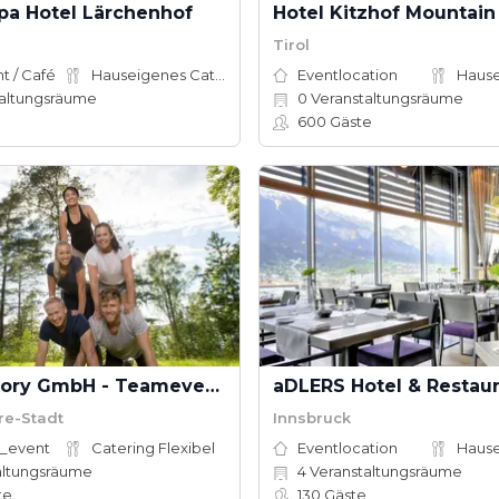
pa Hotel Lärchenhof
Tirol
t / Café
Hauseigenes Catering
Eventlocation
altungsräume
0
Veranstaltungsräume
600
Gäste
Eventfactory GmbH - Teamevents mit Spaß
re-Stadt
Innsbruck
_event
Catering Flexibel
Eventlocation
altungsräume
4
Veranstaltungsräume
te
130
Gäste