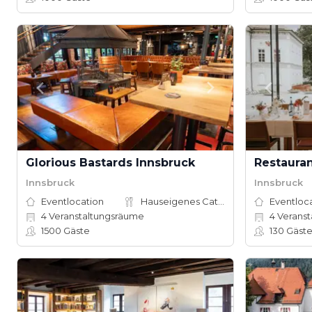
Glorious Bastards Innsbruck
Restauran
Innsbruck
Innsbruck
Eventlocation
Hauseigenes Catering
Eventloc
4
Veranstaltungsräume
4
Veranst
1500
Gäste
130
Gäst