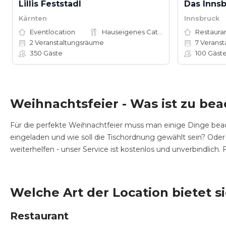
Lillis Feststadl
Kärnten
Innsbruck
Eventlocation
Hauseigenes Catering
Restauran
2
Veranstaltungsräume
7
Veranst
350
Gäste
100
Gäst
Weihnachtsfeier - Was ist zu be
Für die perfekte Weihnachtfeier muss man einige Dinge beac
eingeladen und wie soll die Tischordnung gewählt sein? Oder
weiterhelfen - unser Service ist kostenlos und unverbindlich
Welche Art der Location bietet s
Restaurant