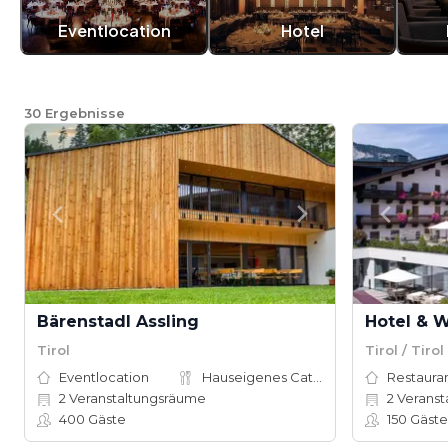
Eventlocation
Hotel
30
Ergebnisse
Bärenstadl Assling
Tirol
Tirol / Tirol
Eventlocation
Hauseigenes Catering
Restauran
2
Veranstaltungsräume
2
Veranst
400
Gäste
150
Gäste