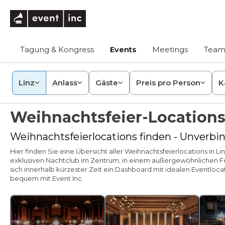
eventinc
Tagung & Kongress
Events
Meetings
Team
Linz
Anlass
Gäste
Preis pro Person
K
Weihnachtsfeier-Locations
Weihnachtsfeierlocations finden - Unverbin
Hier finden Sie eine Übersicht aller Weihnachtsfeierlocations in
exklusiven Nachtclub im Zentrum, in einem außergewöhnlichen Fes
sich innerhalb kürzester Zeit ein Dashboard mit idealen Eventloc
bequem mit Event Inc.