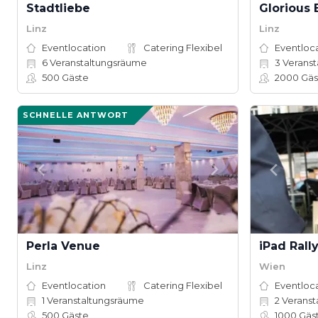
Stadtliebe
Glorious 
Linz
Linz
Eventlocation
Catering Flexibel
Eventloc
6
Veranstaltungsräume
3
Veranst
500
Gäste
2000
Gäs
SCHNELLE ANTWORT
Perla Venue
iPad Rall
Linz
Wien
Eventlocation
Catering Flexibel
Eventloc
1
Veranstaltungsräume
2
Veranst
500
Gäste
1000
Gäs