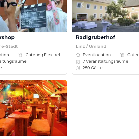
kshop
Radlgruberhof
re-Stadt
Linz / Umland
ation
Catering Flexibel
Eventlocation
Cater
altungsräume
7
Veranstaltungsräume
e
250
Gäste