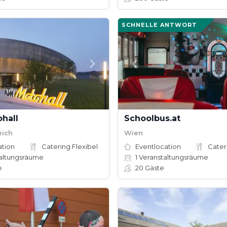
SCHNELLE ANTWORT
hall
Schoolbus.at
eich
Wien
ation
Catering Flexibel
Eventlocation
Cater
altungsräume
1
Veranstaltungsräume
e
20
Gäste