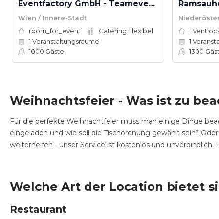
Eventfactory GmbH - Teamevents mit Spaß
Wien / Innere-Stadt
Niederöste
room_for_event
Catering Flexibel
Eventloc
1
Veranstaltungsräume
1
Veranst
1000
Gäste
1300
Gäs
Weihnachtsfeier - Was ist zu be
Für die perfekte Weihnachtfeier muss man einige Dinge beac
eingeladen und wie soll die Tischordnung gewählt sein? Oder
weiterhelfen - unser Service ist kostenlos und unverbindlich
Welche Art der Location bietet s
Restaurant