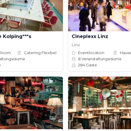
 Kolping***s
Cineplexx Linz
Linz
 Room
Catering Flexibel
Eventlocation
altungsräume
8
Veranstaltungsräume
e
284
Gäste