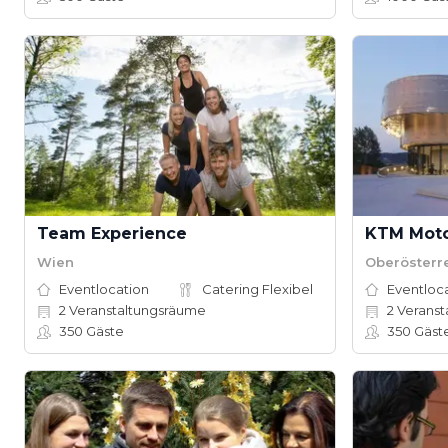
Team Experience
KTM Moto
Wien
Oberösterr
Eventlocation
Catering Flexibel
Eventloc
2
Veranstaltungsräume
2
Veranst
350
Gäste
350
Gäst