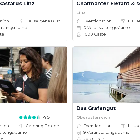
Bastards Linz
Linz
ation
Hauseigenes Catering
Eventlocation
altungsräume
0
Veranstaltungsräume
te
1000
Gäste
y
Das Grafengut
4,5
Oberösterreich
ation
Catering Flexibel
Eventlocation
altungsräume
9
Veranstaltungsräume
te
200
Gäste