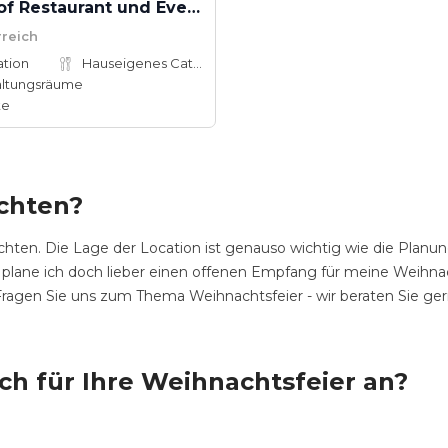
Ramsauhof Restaurant und Event4kanter
rreich
ation
Hauseigenes Catering
altungsräume
te
achten?
hten. Die Lage der Location ist genauso wichtig wie die Planun
 plane ich doch lieber einen offenen Empfang für meine Weihnach
. Fragen Sie uns zum Thema Weihnachtsfeier - wir beraten Sie ger
ich für Ihre Weihnachtsfeier an?