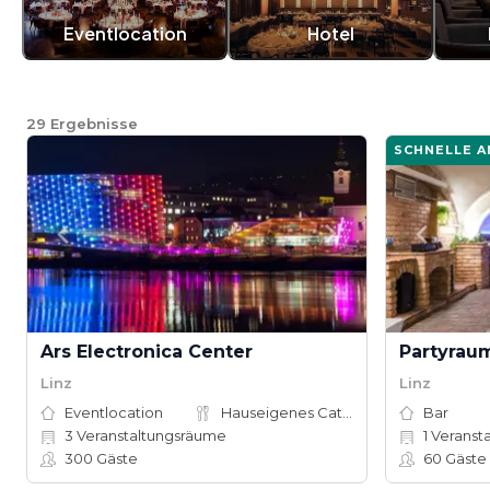
Eventlocation
Hotel
29
Ergebnisse
SCHNELLE 
Ars Electronica Center
Partyraum
Linz
Linz
Eventlocation
Hauseigenes Catering
Bar
3
Veranstaltungsräume
1
Veranst
300
Gäste
60
Gäste