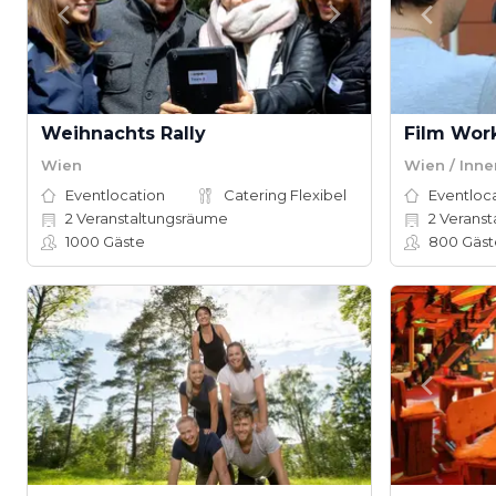
Weihnachts Rally
Film Wor
Wien
Wien / Inne
Eventlocation
Catering Flexibel
Eventloc
2
Veranstaltungsräume
2
Veranst
1000
Gäste
800
Gäst