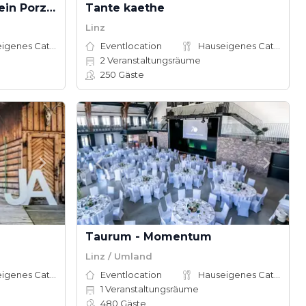
Charmanter Elefant & sein Porzellanladen
Tante kaethe
Linz
Hauseigenes Catering
Eventlocation
Hauseigenes Catering
2
Veranstaltungsräume
250
Gäste
Taurum - Momentum
Linz / Umland
Hauseigenes Catering
Eventlocation
Hauseigenes Catering
1
Veranstaltungsräume
480
Gäste