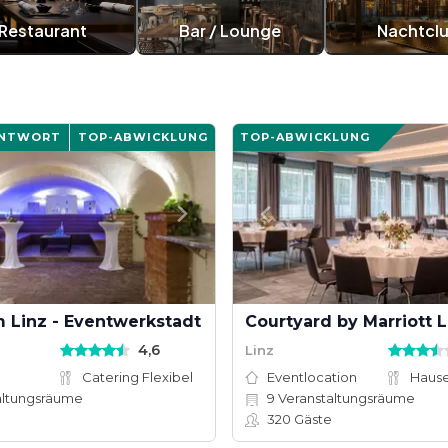
Restaurant
Bar / Lounge
Nachtcl
ANTWORT
TOP-ABWICKLUNG
TOP-ABWICKLUNG
 Linz - Eventwerkstadt
Courtyard by Marriott L
4,6
Linz
Catering Flexibel
Eventlocation
altungsräume
9
Veranstaltungsräume
320
Gäste