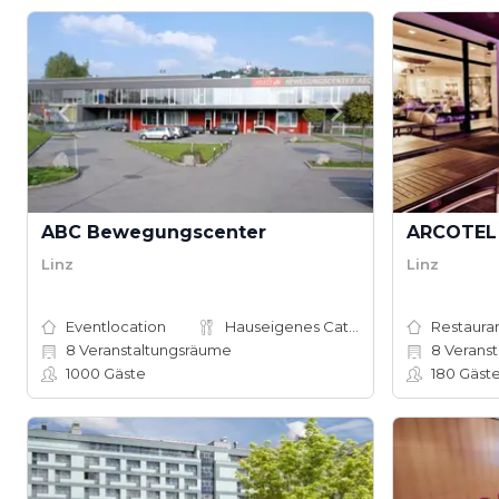
ABC Bewegungscenter
ARCOTEL 
Linz
Linz
Eventlocation
Hauseigenes Catering
Restauran
8
Veranstaltungsräume
8
Veranst
1000
Gäste
180
Gäst