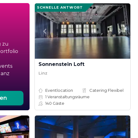
SCHNELLE ANTWORT
g zu
rtfolio
Sonnenstein Loft
vents
Linz
ganz
Eventlocation
Catering Flexibel
1
Veranstaltungsräume
ten
140
Gäste