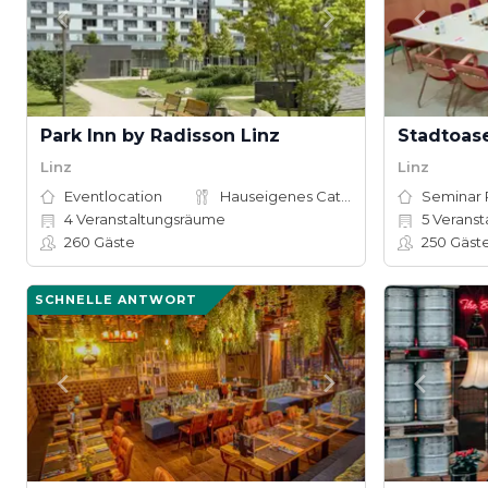
Park Inn by Radisson Linz
Stadtoase
Linz
Linz
Eventlocation
Hauseigenes Catering
Seminar
4
Veranstaltungsräume
5
Veranst
260
Gäste
250
Gäst
SCHNELLE ANTWORT