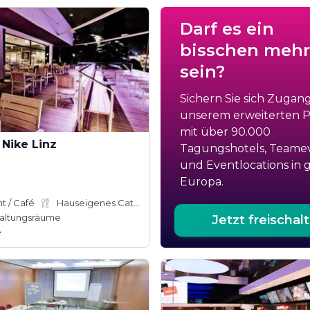
Darf es ein
bisschen mehr
sein?
Sichern Sie sich Zugan
unserem erweiterten Po
mit über 90.000
Nike Linz
Tagungshotels, Teame
und Eventlocations in 
Europa.
t / Café
Hauseigenes Catering
altungsräume
Jetzt freischal
e