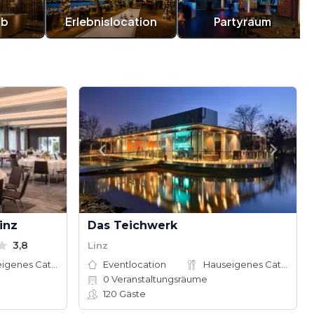
ub
Erlebnislocation
Partyraum
inz
Das Teichwerk
3,8
Linz
Hauseigenes Catering
Eventlocation
Hauseigenes Catering
0
Veranstaltungsräume
120
Gäste