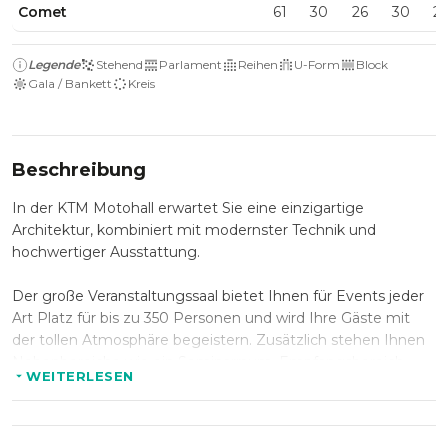
Comet
61
30
26
30
2
Legende
Stehend
Parlament
Reihen
U-Form
Block
Gala / Bankett
Kreis
Beschreibung
In der KTM Motohall erwartet Sie eine einzigartige
Architektur, kombiniert mit modernster Technik und
hochwertiger Ausstattung.
Der große Veranstaltungssaal bietet Ihnen für Events jeder
Art Platz für bis zu 350 Personen und wird Ihre Gäste mit
der tollen Atmosphäre begeistern. Zusätzlich stehen Ihnen
Nebenbereiche wie ein Seminarraum, Empfangsbereich
WEITERLESEN
sowie Bar und Garderobe zur Verfügung.
Kombinieren Sie Ihre Veranstaltung mit einem