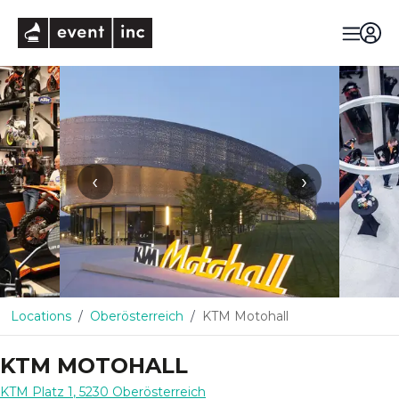
eventinc
‹
›
Locations
Oberösterreich
KTM Motohall
KTM MOTOHALL
KTM Platz 1
,
5230
Oberösterreich