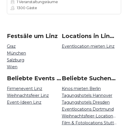
1
Veranstaltungsräume
1300
Gäste
Festsäle um Linz
Locations in Linz mieten
Graz
Eventlocation mieten Linz
München
Salzburg
Wien
Beliebte Events in Linz
Beliebte Suchen auf Event Inc
Firmenevent Linz
Kinos mieten Berlin
Weihnachtsfeier Linz
Tagungshotels Hannover
Event-Ideen Linz
Tagungshotels Dresden
Eventlocations Dortmund
Weihnachtsfeier-Locations Freiburg
Film & Fotolocations Stuttgart