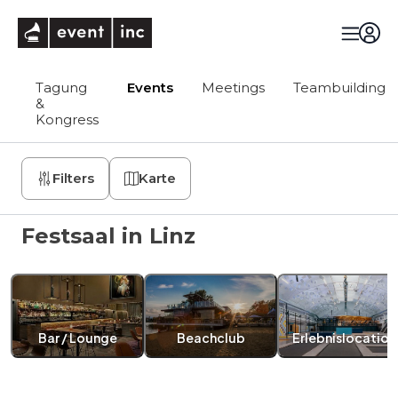
eventinc
Tagung
Events
Meetings
Teambuilding
&
Kongress
Filters
Karte
Festsaal in Linz
Bar / Lounge
Beachclub
Erlebnislocation